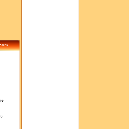
.com
le
s
0