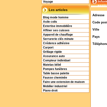
Infor
Voyage
espio
Les articles
Adresse
Blog mode homme
Asile colis
Code post
Extertise immobilière
Ville
Affiner ses cuisses
Appareil de chauffage
Pays
Serrurerie clés minute
Crédence adhésive
Téléphon
Carport
Grillage rigide
Assurance auto
Compteur individuel
Matelas bébé
Pompes funèbres
Table basse palette
Fausse cheminée
Faire une extension de maison
Mobilier industriel
Piano droit