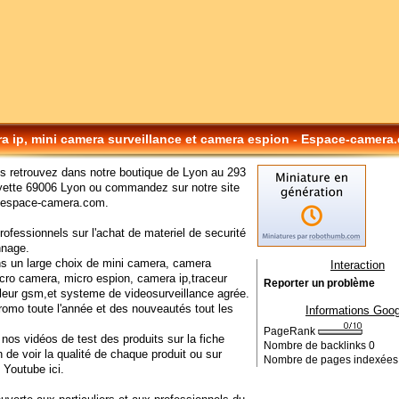
a ip, mini camera surveillance et camera espion - Espace-camera
s retrouvez dans notre boutique de Lyon au 293
ayette 69006 Lyon ou commandez sur notre site
//espace-camera.com.
rofessionnels sur l'achat de materiel de securité
nnage.
s un large choix de mini camera, camera
Interaction
cro camera, micro espion, camera ip,traceur
Reporter un problème
lleur gsm,et systeme de videosurveillance agrée.
romo toute l'année et des nouveautés tout les
Informations Goog
PageRank
nos vidéos de test des produits sur la fiche
Nombre de backlinks
0
n de voir la qualité de chaque produit ou sur
Nombre de pages indexée
 Youtube ici.