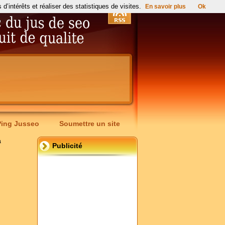
’intérêts et réaliser des statistiques de visites.
En savoir plus
Ok
Ping Jusseo
Soumettre un site
a
Publicité