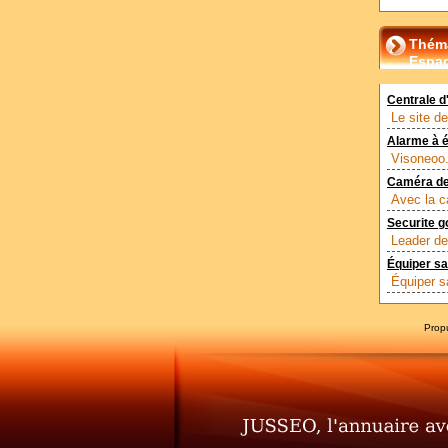
Théma
Espa
Centrale d'
Le site de
Alarme à é
Visoneoo.
Caméra de
Avec la c
Securite g
Leader de 
Équiper sa
Équiper s
Prop