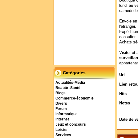
Boutique o
lundi au v
samedi de
Envoie en 
l'etranger.
Expédition
consulter .
Achats séc
Visiter et 
surveilla
appartenan
Catégories
Url
Actualités-Média
Lien reto
Beauté -Santé
Blogs
Hits
Commerce-économie
Notes
Divers
Forum
Informatique
Date de v
Internet
Jeux et concours
Loisirs
Services