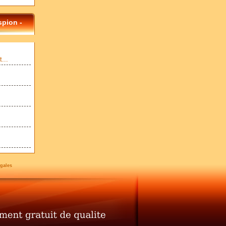
spion -
...
gales