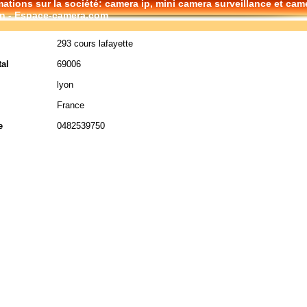
mations sur la société: camera ip, mini camera surveillance et cam
n - Espace-camera.com
293 cours lafayette
al
69006
lyon
France
e
0482539750