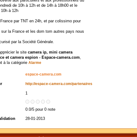
uverte aux particuliers et aux professionnels du
endredi de 10h à 12h et de 14h à 18h00 et le
 10h à 12h
France par TNT en 24h, et par colissimo pour
 sur la France et les dom tom autres pays nous
urisé par la Société Générale.
apprécier le site
camera ip, mini camera
nce et camera espion - Espace-camera.com
,
t à la catégorie
Alarme
espace-camera.com
ur
http://espace-camera.com/partenaires
1
0.0/5 pour 0 note
alidation
28-01-2013