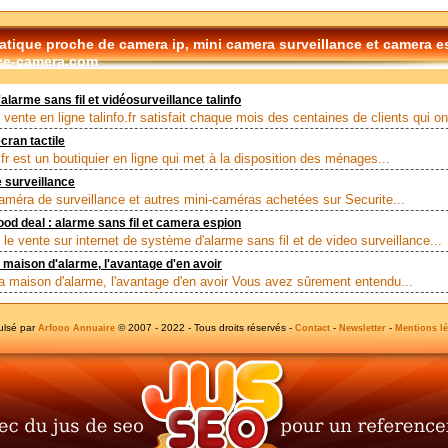
tique proche de camera ip, mini camera surveillance et camera e
ce-camera.com
alarme sans fil et vidéosurveillance talinfo
 vente en ligne talinfo.fr satisfait chaque mois des centaines de clients qui ont
cran tactile
fr est un boutiquier en ligne qui met à la disposition des ménages...
 surveillance
améra de surveillance et autres mini-caméras achetées sur Securite...
ood deal : alarme sans fil et camera espion
le vente sur internet de système d'alarme sans fil et de video surveillance...
 maison d'alarme, l'avantage d'en avoir
a maison d'alarme, l'avantage d'en avoir Vous avez sûrement entendu...
ulsé par
© 2007 - 2022 - Tous droits réservés -
-
-
Arfooo Annuaire
Contact
Newsletter
Mentions lé