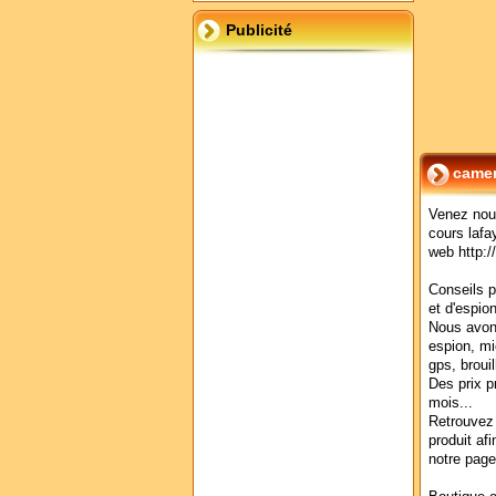
Publicité
camer
Venez nou
cours laf
web http:
Conseils p
et d'espio
Nous avon
espion, mi
gps, broui
Des prix p
mois...
Retrouvez 
produit afi
notre page