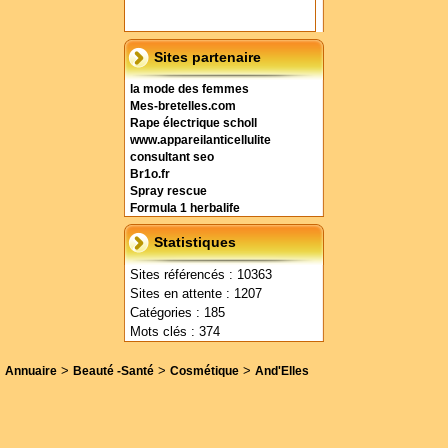
Sites partenaire
la mode des femmes
Mes-bretelles.com
Rape électrique scholl
www.appareilanticellulite
consultant seo
Br1o.fr
Spray rescue
Formula 1 herbalife
Statistiques
Sites référencés : 10363
Sites en attente : 1207
Catégories : 185
Mots clés : 374
>
>
>
Annuaire
Beauté -Santé
Cosmétique
And'Elles