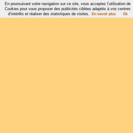
En poursuivant votre navigation sur ce site, vous acceptez l’utilisation de
Cookies pour vous proposer des publicités ciblées adaptés à vos centres
d’intérêts et réaliser des statistiques de visites.
En savoir plus
Ok