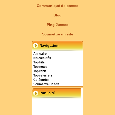
Communiqué de presse
Blog
Ping Jusseo
Soumettre un site
Navigation
Annuaire
Nouveautés
Top hits
Top notes
Top rank
Top referrers
Catégories
Soumettre un site
Publicité