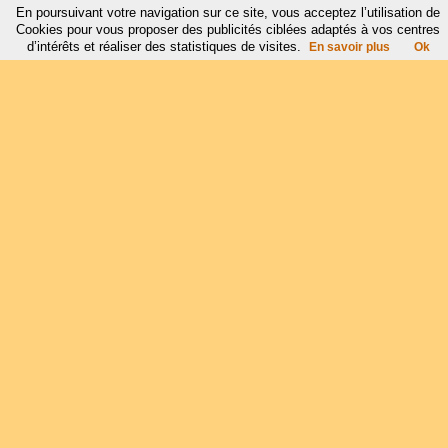
En poursuivant votre navigation sur ce site, vous acceptez l’utilisation de
Cookies pour vous proposer des publicités ciblées adaptés à vos centres
d’intérêts et réaliser des statistiques de visites.
En savoir plus
Ok