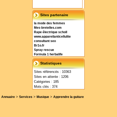
Sites partenaire
la mode des femmes
Mes-bretelles.com
Rape électrique scholl
www.appareilanticellulite
consultant seo
Br1o.fr
Spray rescue
Formula 1 herbalife
Statistiques
Sites référencés : 10363
Sites en attente : 1206
Catégories : 185
Mots clés : 374
>
>
>
Annuaire
Services
Musique
Apprendre la guitare