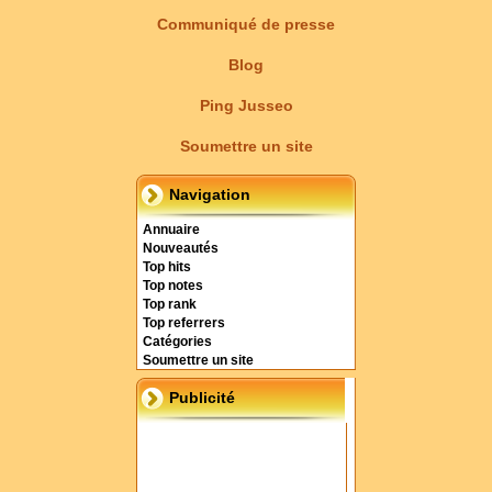
Communiqué de presse
Blog
Ping Jusseo
Soumettre un site
Navigation
Annuaire
Nouveautés
Top hits
Top notes
Top rank
Top referrers
Catégories
Soumettre un site
Publicité