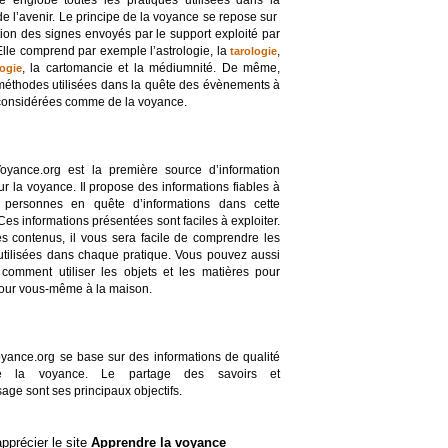
 englobe toutes les pratiques utilisées dans la
de l’avenir. Le principe de la voyance se repose sur
ation des signes envoyés par le support exploité par
Elle comprend par exemple l’astrologie, la
,
tarologie
, la cartomancie et la médiumnité. De même,
ogie
 méthodes utilisées dans la quête des évènements à
 considérées comme de la voyance.
oyance.org est la première source d’information
ur la voyance. Il propose des informations fiables à
s personnes en quête d’informations dans cette
 Ces informations présentées sont faciles à exploiter.
s contenus, il vous sera facile de comprendre les
tilisées dans chaque pratique. Vous pouvez aussi
comment utiliser les objets et les matières pour
pour vous-même à la maison.
oyance.org se base sur des informations de qualité
e la voyance. Le partage des savoirs et
sage sont ses principaux objectifs.
apprécier le site
Apprendre la voyance