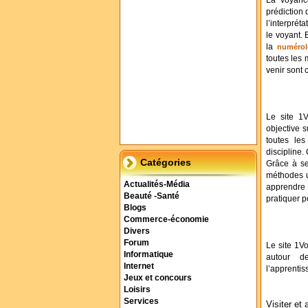
La voyance
prédiction 
l’interprét
le voyant. 
la
numérol
toutes les
venir sont
Le site 1V
objective s
toutes le
discipline.
Catégories
Grâce à se
méthodes u
Actualités-Média
apprendre 
Beauté -Santé
pratiquer 
Blogs
Commerce-économie
Divers
Forum
Le site 1V
Informatique
autour d
Internet
l’apprentis
Jeux et concours
Loisirs
Services
Visiter et 