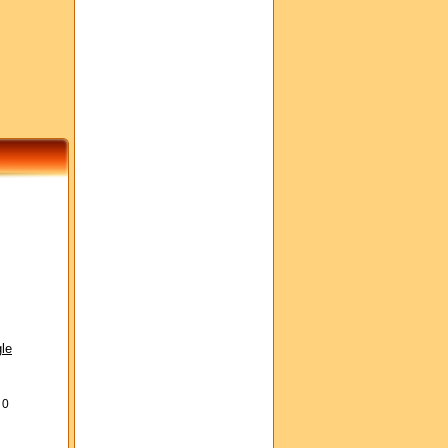
le
s
0