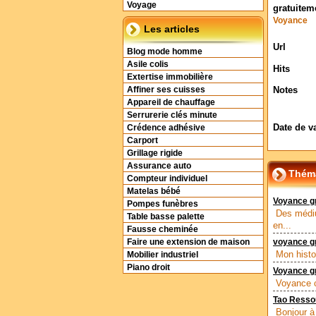
Voyage
gratuitem
Voyance
Les articles
Url
Blog mode homme
Asile colis
Hits
Extertise immobilière
Notes
Affiner ses cuisses
Appareil de chauffage
Serrurerie clés minute
Date de v
Crédence adhésive
Carport
Grillage rigide
Assurance auto
Théma
Compteur individuel
Matelas bébé
Voyance gr
Pompes funèbres
Des médiu
Table basse palette
en...
Fausse cheminée
Faire une extension de maison
voyance gr
Mon histo
Mobilier industriel
Piano droit
Voyance gr
Voyance c
Tao Resso
Bonjour à