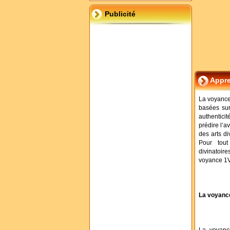
Publicité
Appre
La voyance 
basées sur
authentici
prédire l’a
des arts di
Pour tout
divinat
voyance 1V
La voyance