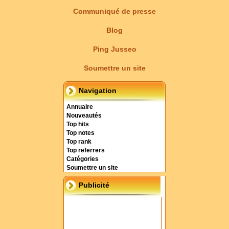
Communiqué de presse
Blog
Ping Jusseo
Soumettre un site
Navigation
Annuaire
Nouveautés
Top hits
Top notes
Top rank
Top referrers
Catégories
Soumettre un site
Publicité