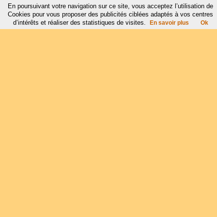
En poursuivant votre navigation sur ce site, vous acceptez l’utilisation de
Cookies pour vous proposer des publicités ciblées adaptés à vos centres
d’intérêts et réaliser des statistiques de visites.
En savoir plus
Ok