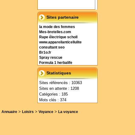
Sites partenaire
la mode des femmes
Mes-bretelles.com
Rape électrique scholl
www.appareilanticellulite
consultant seo
Br1o.fr
Spray rescue
Formula 1 herbalife
Statistiques
Sites référencés : 10363
Sites en attente : 1208
Catégories : 185
Mots clés : 374
>
>
>
Annuaire
Loisirs
Voyance
La voyance