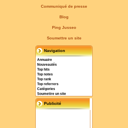
Communiqué de presse
Blog
Ping Jusseo
Soumettre un site
Navigation
Annuaire
Nouveautés
Top hits
Top notes
Top rank
Top referrers
Catégories
Soumettre un site
Publicité