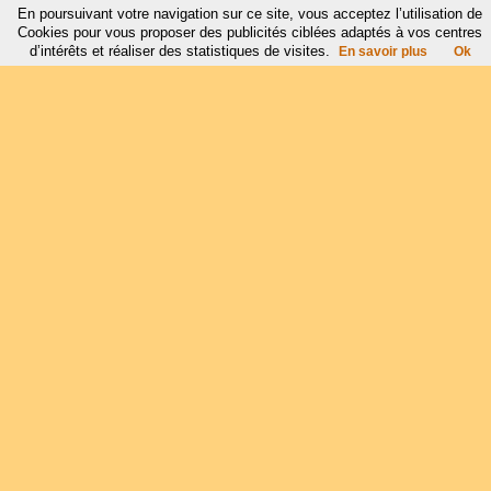
En poursuivant votre navigation sur ce site, vous acceptez l’utilisation de
Cookies pour vous proposer des publicités ciblées adaptés à vos centres
d’intérêts et réaliser des statistiques de visites.
En savoir plus
Ok