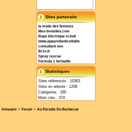
Sites partenaire
la mode des femmes
Mes-bretelles.com
Rape électrique scholl
www.appareilanticellulite
consultant seo
Br1o.fr
Spray rescue
Formula 1 herbalife
Statistiques
Sites référencés : 10363
Sites en attente : 1208
Catégories : 185
Mots clés : 374
>
>
Annuaire
Forum
Au Paradis Du Barbecue