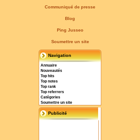
Communiqué de presse
Blog
Ping Jusseo
Soumettre un site
Navigation
Annuaire
Nouveautés
Top hits
Top notes
Top rank
Top referrers
Catégories
Soumettre un site
Publicité