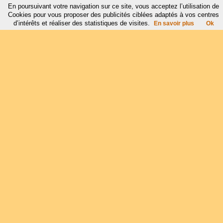
En poursuivant votre navigation sur ce site, vous acceptez l’utilisation de
Cookies pour vous proposer des publicités ciblées adaptés à vos centres
d’intérêts et réaliser des statistiques de visites.
En savoir plus
Ok