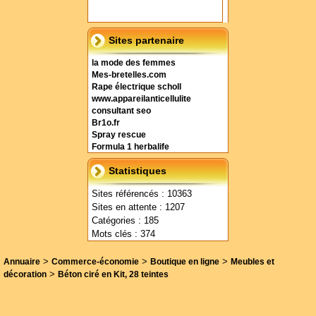
Sites partenaire
la mode des femmes
Mes-bretelles.com
Rape électrique scholl
www.appareilanticellulite
consultant seo
Br1o.fr
Spray rescue
Formula 1 herbalife
Statistiques
Sites référencés : 10363
Sites en attente : 1207
Catégories : 185
Mots clés : 374
>
>
>
Annuaire
Commerce-économie
Boutique en ligne
Meubles et
>
décoration
Béton ciré en Kit, 28 teintes