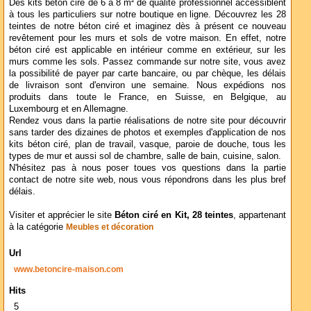
Des kits béton ciré de 6 à 8 m² de qualité professionnel accessiblent
à tous les particuliers sur notre boutique en ligne. Découvrez les 28
teintes de notre béton ciré et imaginez dès à présent ce nouveau
revêtement pour les murs et sols de votre maison. En effet, notre
béton ciré est applicable en intérieur comme en extérieur, sur les
murs comme les sols. Passez commande sur notre site, vous avez
la possibilité de payer par carte bancaire, ou par chèque, les délais
de livraison sont d'environ une semaine. Nous expédions nos
produits dans toute le France, en Suisse, en Belgique, au
Luxembourg et en Allemagne.
Rendez vous dans la partie réalisations de notre site pour découvrir
sans tarder des dizaines de photos et exemples d'application de nos
kits béton ciré, plan de travail, vasque, paroie de douche, tous les
types de mur et aussi sol de chambre, salle de bain, cuisine, salon.
N'hésitez pas à nous poser toues vos questions dans la partie
contact de notre site web, nous vous répondrons dans les plus bref
délais.
Visiter et apprécier le site
Béton ciré en Kit, 28 teintes
, appartenant
à la catégorie
Meubles et décoration
Url
www.betoncire-maison.com
Hits
5