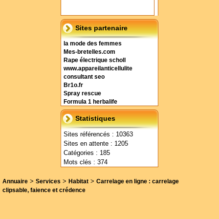
Sites partenaire
la mode des femmes
Mes-bretelles.com
Rape électrique scholl
www.appareilanticellulite
consultant seo
Br1o.fr
Spray rescue
Formula 1 herbalife
Statistiques
Sites référencés : 10363
Sites en attente : 1205
Catégories : 185
Mots clés : 374
>
>
>
Annuaire
Services
Habitat
Carrelage en ligne : carrelage
clipsable, faience et crédence