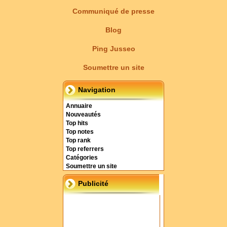
Communiqué de presse
Blog
Ping Jusseo
Soumettre un site
Navigation
Annuaire
Nouveautés
Top hits
Top notes
Top rank
Top referrers
Catégories
Soumettre un site
Publicité