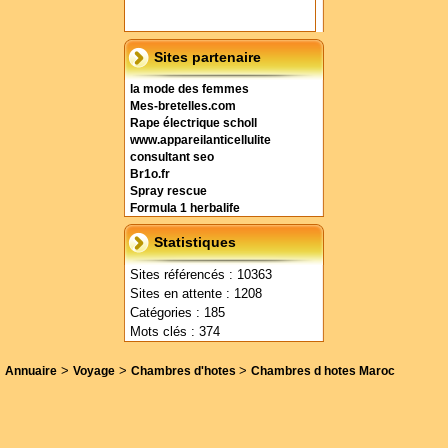
Sites partenaire
la mode des femmes
Mes-bretelles.com
Rape électrique scholl
www.appareilanticellulite
consultant seo
Br1o.fr
Spray rescue
Formula 1 herbalife
Statistiques
Sites référencés : 10363
Sites en attente : 1208
Catégories : 185
Mots clés : 374
>
>
>
Annuaire
Voyage
Chambres d'hotes
Chambres d hotes Maroc