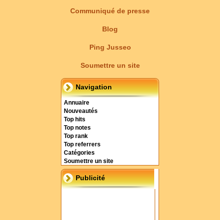
Communiqué de presse
Blog
Ping Jusseo
Soumettre un site
Navigation
Annuaire
Nouveautés
Top hits
Top notes
Top rank
Top referrers
Catégories
Soumettre un site
Publicité