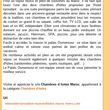
Pour un séjour réussi et plein de souvenirs au Maroc. Il ne faut que
louez l'une des deux chambres d'hôtes proposées par l'hotel
taroudant . ou une suite prestigieuse parmi les quatre suites joliment
décorées dans une ancienne grange restaurée ainsi dans le respect
de la tradition, ces chambres et suites possèdent tous les moyens
de confort un grand lit ou séparé, coffre fort, TV LCD, une salle de
bain et un WC indépendant. Elles sont climatisées et leurs fenêtres
donnent sur une piscine chauffée et un beau jardin verdoyant. Un
solarium, jacuzzi, Hammam, SPA, piscine, pour une détente et
distraction de votre bien être.
Facile à accéder, la maison le palais Oumensour se situe dans un
endroit calme et sérene vous permet de bien profiter de vos
vacances.
De nombreux activités en plein air ont été programés durant votre
séjour se trouvent également à quelques minutes des chambres
d'hôtes (randonnées pédestres, sports nautiques, golf,...)
Le Palais Oumensour et son équipe seront ravi de vous présenter le
meilleur service.
Visiter et apprécier le site
Chambres d hotes Maroc
, appartenant à
la catégorie
Chambres d'hotes
Url
www.hotel-taroudant-maisondhotes-maroc-hotes.com