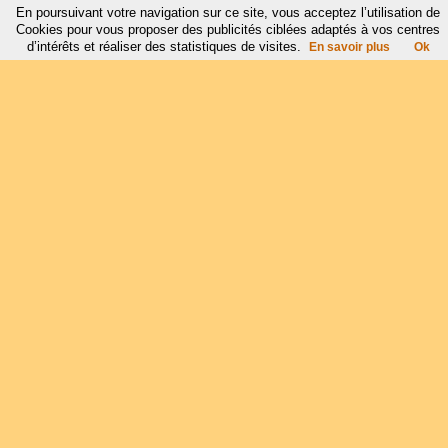
En poursuivant votre navigation sur ce site, vous acceptez l’utilisation de
Cookies pour vous proposer des publicités ciblées adaptés à vos centres
d’intérêts et réaliser des statistiques de visites.
En savoir plus
Ok