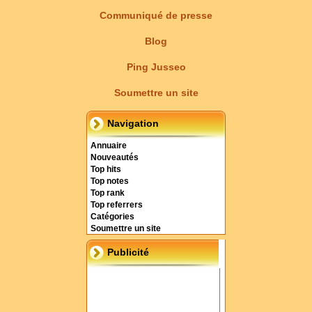
Communiqué de presse
Blog
Ping Jusseo
Soumettre un site
Navigation
Annuaire
Nouveautés
Top hits
Top notes
Top rank
Top referrers
Catégories
Soumettre un site
Publicité