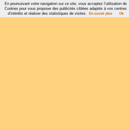
En poursuivant votre navigation sur ce site, vous acceptez l’utilisation de
Cookies pour vous proposer des publicités ciblées adaptés à vos centres
d’intérêts et réaliser des statistiques de visites.
En savoir plus
Ok