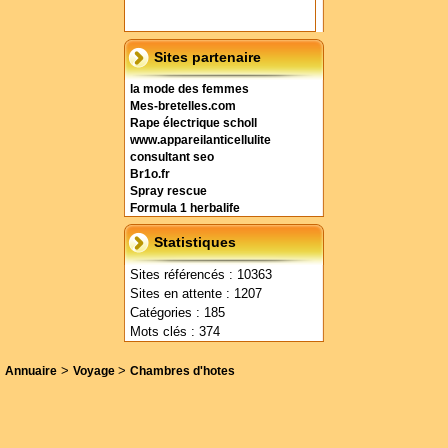
Sites partenaire
la mode des femmes
Mes-bretelles.com
Rape électrique scholl
www.appareilanticellulite
consultant seo
Br1o.fr
Spray rescue
Formula 1 herbalife
Statistiques
Sites référencés : 10363
Sites en attente : 1207
Catégories : 185
Mots clés : 374
>
>
Annuaire
Voyage
Chambres d'hotes