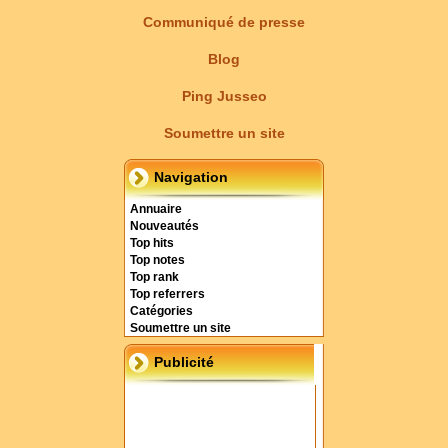
Communiqué de presse
Blog
Ping Jusseo
Soumettre un site
Navigation
Annuaire
Nouveautés
Top hits
Top notes
Top rank
Top referrers
Catégories
Soumettre un site
Publicité