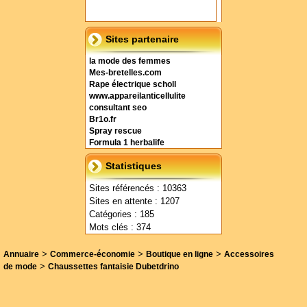
Sites partenaire
la mode des femmes
Mes-bretelles.com
Rape électrique scholl
www.appareilanticellulite
consultant seo
Br1o.fr
Spray rescue
Formula 1 herbalife
Statistiques
Sites référencés : 10363
Sites en attente : 1207
Catégories : 185
Mots clés : 374
>
>
>
Annuaire
Commerce-économie
Boutique en ligne
Accessoires
>
de mode
Chaussettes fantaisie Dubetdrino