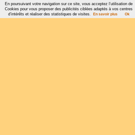
En poursuivant votre navigation sur ce site, vous acceptez l’utilisation de
Cookies pour vous proposer des publicités ciblées adaptés à vos centres
d’intérêts et réaliser des statistiques de visites.
En savoir plus
Ok