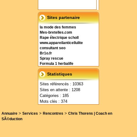
Sites partenaire
la mode des femmes
Mes-bretelles.com
Rape électrique scholl
www.appareilanticellulite
consultant seo
Br1o.fr
Spray rescue
Formula 1 herbalife
Statistiques
Sites référencés : 10363
Sites en attente : 1208
Catégories : 185
Mots clés : 374
>
>
>
Annuaire
Services
Rencontres
Chris Thorens | Coach en
SÃ©duction