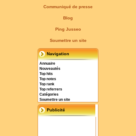
Communiqué de presse
Blog
Ping Jusseo
Soumettre un site
Navigation
Annuaire
Nouveautés
Top hits
Top notes
Top rank
Top referrers
Catégories
Soumettre un site
Publicité