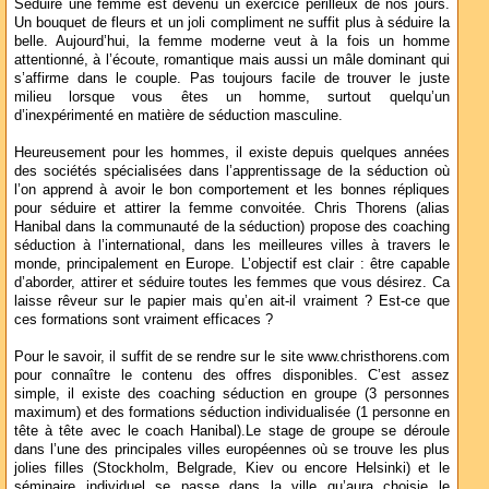
Séduire une femme est devenu un exercice périlleux de nos jours.
Un bouquet de fleurs et un joli compliment ne suffit plus à séduire la
belle. Aujourd’hui, la femme moderne veut à la fois un homme
attentionné, à l’écoute, romantique mais aussi un mâle dominant qui
s’affirme dans le couple. Pas toujours facile de trouver le juste
milieu lorsque vous êtes un homme, surtout quelqu’un
d’inexpérimenté en matière de séduction masculine.
Heureusement pour les hommes, il existe depuis quelques années
des sociétés spécialisées dans l’apprentissage de la séduction où
l’on apprend à avoir le bon comportement et les bonnes répliques
pour séduire et attirer la femme convoitée. Chris Thorens (alias
Hanibal dans la communauté de la séduction) propose des coaching
séduction à l’international, dans les meilleures villes à travers le
monde, principalement en Europe. L’objectif est clair : être capable
d’aborder, attirer et séduire toutes les femmes que vous désirez. Ca
laisse rêveur sur le papier mais qu’en ait-il vraiment ? Est-ce que
ces formations sont vraiment efficaces ?
Pour le savoir, il suffit de se rendre sur le site www.christhorens.com
pour connaître le contenu des offres disponibles. C’est assez
simple, il existe des coaching séduction en groupe (3 personnes
maximum) et des formations séduction individualisée (1 personne en
tête à tête avec le coach Hanibal).Le stage de groupe se déroule
dans l’une des principales villes européennes où se trouve les plus
jolies filles (Stockholm, Belgrade, Kiev ou encore Helsinki) et le
séminaire individuel se passe dans la ville qu’aura choisie le