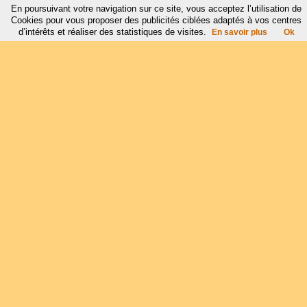
En poursuivant votre navigation sur ce site, vous acceptez l’utilisation de
Cookies pour vous proposer des publicités ciblées adaptés à vos centres
d’intérêts et réaliser des statistiques de visites.
En savoir plus
Ok