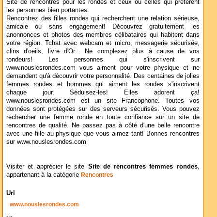
Site de rencontres pour les rondes et ceux ou celles qui préfèrent
les personnes bien portantes.
Rencontrez des filles rondes qui recherchent une relation sérieuse,
amicale ou sans engagement! Découvrez gratuitement les
anonnonces et photos des membres célibataires qui habitent dans
votre région. Tchat avec webcam et micro, messagerie sécurisée,
clins d'oeils, livre d'Or... Ne complexez plus à cause de vos
rondeurs! Les personnes qui s'inscrivent sur
www.nouslesrondes.com vous aiment pour votre physique et ne
demandent qu'à découvrir votre personnalité. Des centaines de jolies
femmes rondes et hommes qui aiment les rondes s'inscrivent
chaque jour. Séduisez-les! Elles adorent ça!
www.nouslesrondes.com est un site Francophone. Toutes vos
données sont protégées sur des serveurs sécurisés. Vous pouvez
rechercher une femme ronde en toute confiance sur un site de
rencontres de qualité. Ne passez pas à côté d'une belle rencontre
avec une fille au physique que vous aimez tant! Bonnes rencontres
sur www.nouslesrondes.com
Visiter et apprécier le site
Site de rencontres femmes rondes
,
appartenant à la catégorie
Rencontres
Url
www.nouslesrondes.com