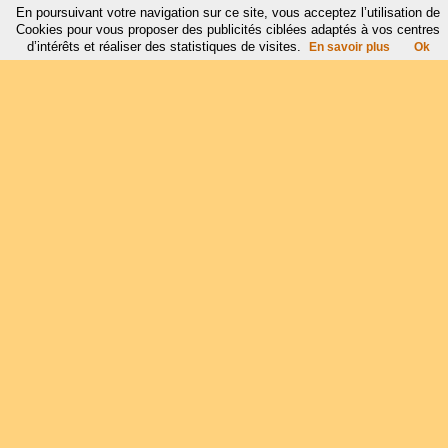
En poursuivant votre navigation sur ce site, vous acceptez l’utilisation de
Cookies pour vous proposer des publicités ciblées adaptés à vos centres
d’intérêts et réaliser des statistiques de visites.
En savoir plus
Ok