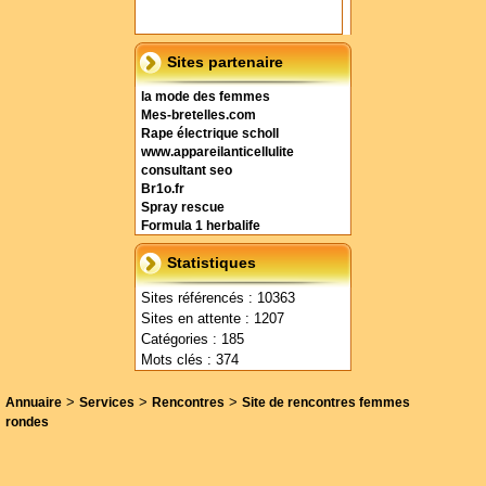
Sites partenaire
la mode des femmes
Mes-bretelles.com
Rape électrique scholl
www.appareilanticellulite
consultant seo
Br1o.fr
Spray rescue
Formula 1 herbalife
Statistiques
Sites référencés : 10363
Sites en attente : 1207
Catégories : 185
Mots clés : 374
>
>
>
Annuaire
Services
Rencontres
Site de rencontres femmes
rondes