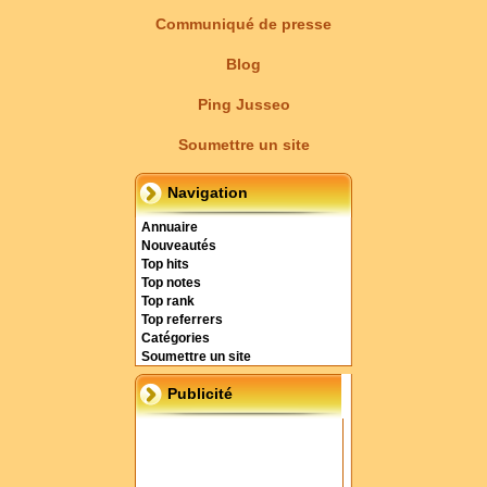
Communiqué de presse
Blog
Ping Jusseo
Soumettre un site
Navigation
Annuaire
Nouveautés
Top hits
Top notes
Top rank
Top referrers
Catégories
Soumettre un site
Publicité