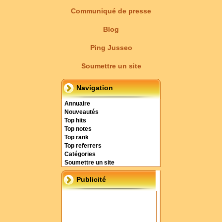
Communiqué de presse
Blog
Ping Jusseo
Soumettre un site
Navigation
Annuaire
Nouveautés
Top hits
Top notes
Top rank
Top referrers
Catégories
Soumettre un site
Publicité