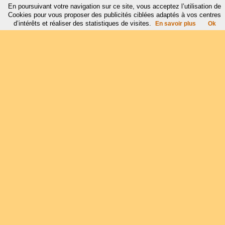
En poursuivant votre navigation sur ce site, vous acceptez l’utilisation de
Cookies pour vous proposer des publicités ciblées adaptés à vos centres
d’intérêts et réaliser des statistiques de visites.
En savoir plus
Ok