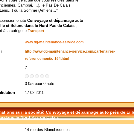
ons votre véhicule que vous résidiez dans le
nciennes, Cambrai, ...), le Pas De Calais
Lens...) ou la Somme (Amiens...°
apprécier le site
Convoyage et dépannage auto
ille et Bétune dans le Nord Pas de Calais
,
t à la catégorie
Transport
www.dg-maintenance-service.com
ur
http://www.dg-maintenance-service.com/partenaires-
referencement/c-164.html
7
0.0/5 pour 0 note
alidation
17-02-2011
mations sur la société: Convoyage et dépannage auto près de Lill
e dans le Nord Pas de Calais
14 rue des Blanchisseries