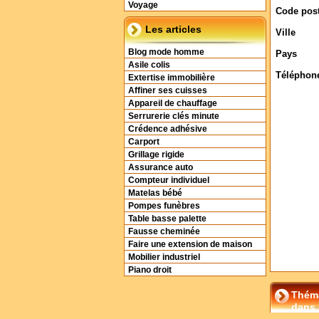
Voyage
Code post
Les articles
Ville
Blog mode homme
Pays
Asile colis
Téléphon
Extertise immobilière
Affiner ses cuisses
Appareil de chauffage
Serrurerie clés minute
Crédence adhésive
Carport
Grillage rigide
Assurance auto
Compteur individuel
Matelas bébé
Pompes funèbres
Table basse palette
Fausse cheminée
Faire une extension de maison
Mobilier industriel
Piano droit
Théma
dans 