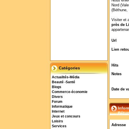
Nous enlev
Nord (Vale
(Béthune, 
Visiter et 
près de L
appartenan
Url
Lien reto
Hits
Catégories
Notes
Actualités-Média
Beauté -Santé
Blogs
Date de v
Commerce-économie
Divers
Forum
Informatique
Infor
Internet
Bétun
Jeux et concours
Loisirs
Adresse
Services