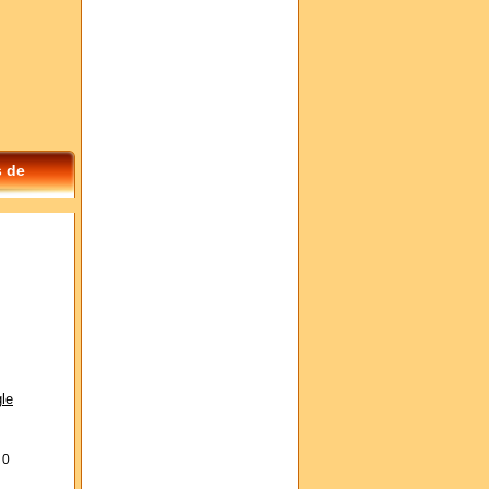
s de
le
s
0