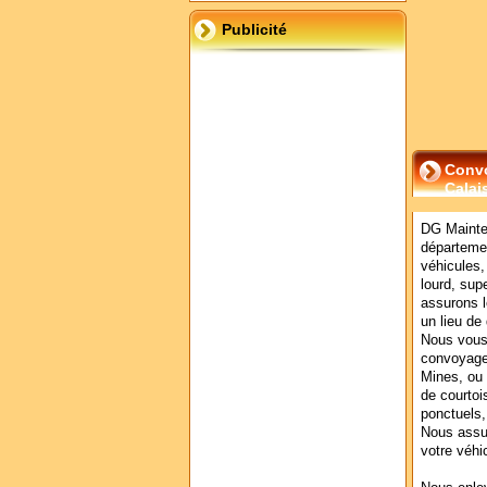
Publicité
Convo
Calai
DG Mainte
départeme
véhicules,
lourd, sup
assurons l
un lieu de 
Nous vous 
convoyage 
Mines, ou 
de courtoi
ponctuels,
Nous assur
votre véhi