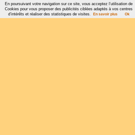
En poursuivant votre navigation sur ce site, vous acceptez l’utilisation de
Cookies pour vous proposer des publicités ciblées adaptés à vos centres
d’intérêts et réaliser des statistiques de visites.
En savoir plus
Ok