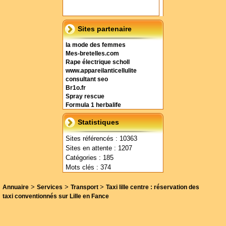
Sites partenaire
la mode des femmes
Mes-bretelles.com
Rape électrique scholl
www.appareilanticellulite
consultant seo
Br1o.fr
Spray rescue
Formula 1 herbalife
Statistiques
Sites référencés : 10363
Sites en attente : 1207
Catégories : 185
Mots clés : 374
>
>
>
Annuaire
Services
Transport
Taxi lille centre : réservation des
taxi conventionnés sur Lille en Fance