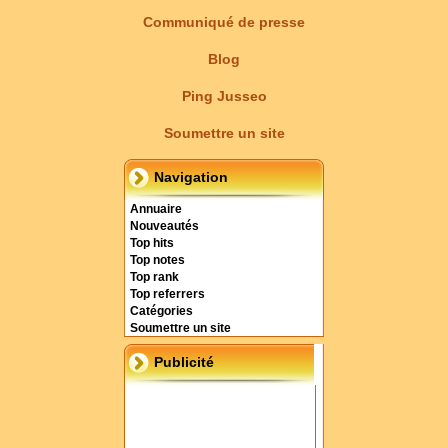
Communiqué de presse
Blog
Ping Jusseo
Soumettre un site
Navigation
Annuaire
Nouveautés
Top hits
Top notes
Top rank
Top referrers
Catégories
Soumettre un site
Publicité