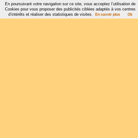
En poursuivant votre navigation sur ce site, vous acceptez l’utilisation de
Cookies pour vous proposer des publicités ciblées adaptés à vos centres
d’intérêts et réaliser des statistiques de visites.
En savoir plus
Ok