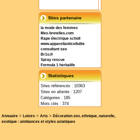
Sites partenaire
la mode des femmes
Mes-bretelles.com
Rape électrique scholl
www.appareilanticellulite
consultant seo
Br1o.fr
Spray rescue
Formula 1 herbalife
Statistiques
Sites référencés : 10363
Sites en attente : 1207
Catégories : 185
Mots clés : 374
>
>
>
Annuaire
Loisirs
Arts
Décoration zen, ethnique, naturelle,
exotique : ambiances et styles asiatiques