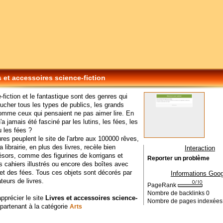
s et accessoires science-fiction
-fiction et le fantastique sont des genres qui
ucher tous les types de publics, les grands
omme ceux qui pensaient ne pas aimer lire. En
n'a jamais été fasciné par les lutins, les fées, les
 les fées ?
res peuplent le site de l'arbre aux 100000 rêves,
 librairie, en plus des livres, recèle bien
Interaction
résors, comme des figurines de korrigans et
Reporter un problème
es cahiers illustrés ou encore des boîtes avec
 et des fées. Tous ces objets sont décorés par
Informations Goog
ateurs de livres.
PageRank
Nombre de backlinks
0
apprécier le site
Livres et accessoires science-
Nombre de pages indexée
ppartenant à la catégorie
Arts