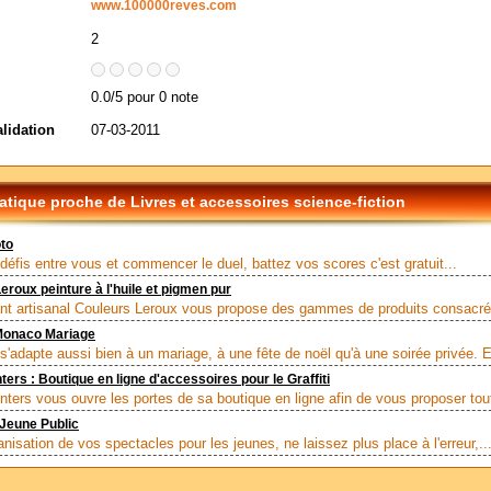
www.100000reves.com
2
0.0/5 pour 0 note
alidation
07-03-2011
tique proche de Livres et accessoires science-fiction
to
 défis entre vous et commencer le duel, battez vos scores c'est gratuit...
eroux peinture à l'huile et pigmen pur
ant artisanal Couleurs Leroux vous propose des gammes de produits consacré
Monaco Mariage
s'adapte aussi bien à un mariage, à une fête de noël qu'à une soirée privée. Et
ters : Boutique en ligne d'accessoires pour le Graffiti
nters vous ouvre les portes de sa boutique en ligne afin de vous proposer tout 
Jeune Public
anisation de vos spectacles pour les jeunes, ne laissez plus place à l'erreur,..