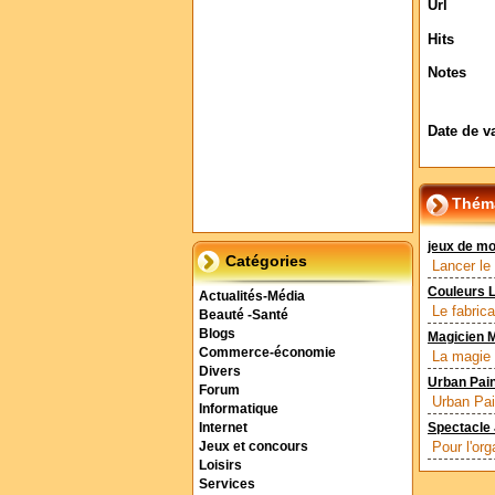
Url
Hits
Notes
Date de v
Théma
jeux de mo
Catégories
Lancer le
Couleurs L
Actualités-Média
Le fabric
Beauté -Santé
Blogs
Magicien 
Commerce-économie
La magie 
Divers
Urban Pain
Forum
Urban Pai
Informatique
Internet
Spectacle 
Pour l'org
Jeux et concours
Loisirs
Services