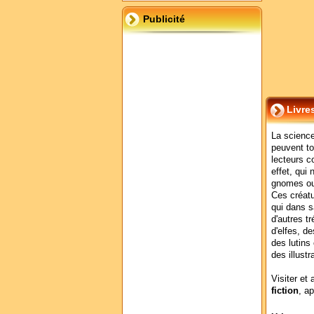
Publicité
Livre
La science
peuvent to
lecteurs c
effet, qui 
gnomes ou
Ces créatu
qui dans sa
d'autres t
d'elfes, d
des lutins
des illustr
Visiter et 
fiction
, a