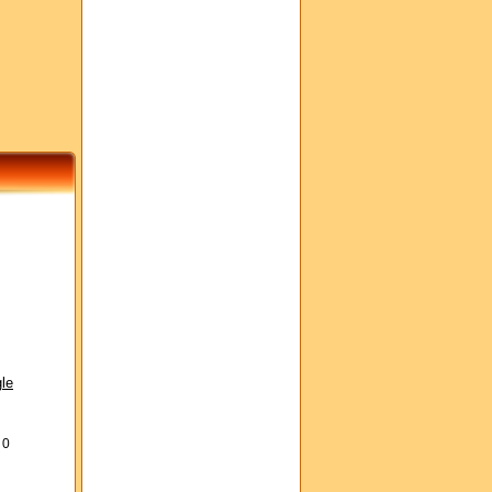
le
s
0