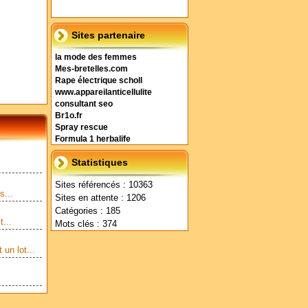
Sites partenaire
la mode des femmes
Mes-bretelles.com
Rape électrique scholl
www.appareilanticellulite
consultant seo
Br1o.fr
Spray rescue
Formula 1 herbalife
Statistiques
Sites référencés : 10363
s...
Sites en attente : 1206
Catégories : 185
...
Mots clés : 374
un lot...
.