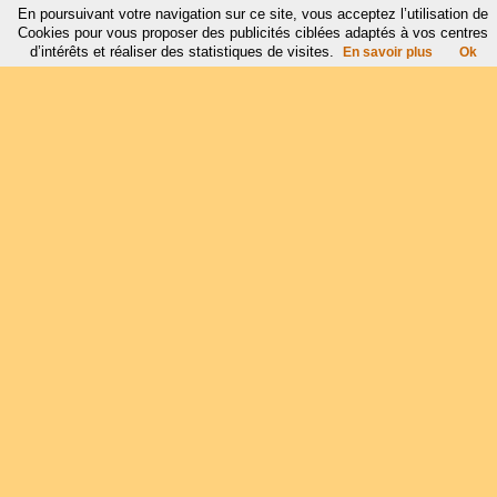
En poursuivant votre navigation sur ce site, vous acceptez l’utilisation de
Cookies pour vous proposer des publicités ciblées adaptés à vos centres
d’intérêts et réaliser des statistiques de visites.
En savoir plus
Ok