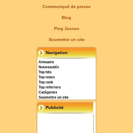
Communiqué de presse
Blog
Ping Jusseo
Soumettre un site
Navigation
Annuaire
Nouveautés
Top hits
Top notes
Top rank
Top referrers
Catégories
Soumettre un site
Publicité