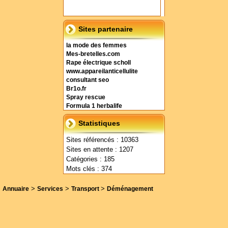
Sites partenaire
la mode des femmes
Mes-bretelles.com
Rape électrique scholl
www.appareilanticellulite
consultant seo
Br1o.fr
Spray rescue
Formula 1 herbalife
Statistiques
Sites référencés : 10363
Sites en attente : 1207
Catégories : 185
Mots clés : 374
>
>
>
Annuaire
Services
Transport
Déménagement