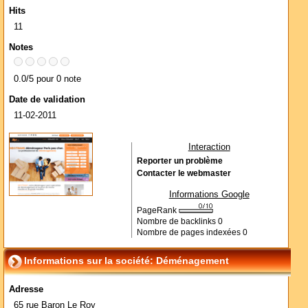
Hits
11
Notes
0.0/5 pour 0 note
Date de validation
11-02-2011
Interaction
Reporter un problème
Contacter le webmaster
Informations Google
PageRank
Nombre de backlinks
0
Nombre de pages indexées
0
Informations sur la société: Déménagement
Adresse
65 rue Baron Le Roy