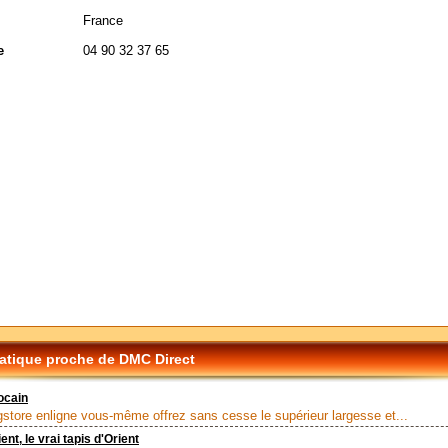
France
e
04 90 32 37 65
tique proche de DMC Direct
ocain
gstore enligne vous-même offrez sans cesse le supérieur largesse et...
nt, le vrai tapis d'Orient