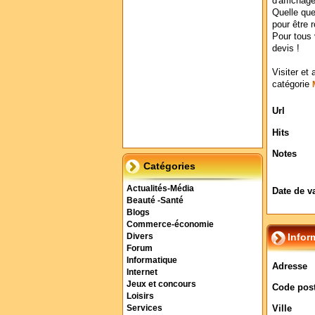
d'affichage
Quelle que
pour être 
Pour tous
devis !
Visiter et 
catégorie
Url
Hits
Notes
Catégories
Actualités-Média
Date de v
Beauté -Santé
Blogs
Commerce-économie
Infor
Divers
Forum
Informatique
Adresse
Internet
Jeux et concours
Code post
Loisirs
Ville
Services