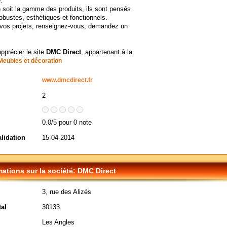
.
 soit la gamme des produits, ils sont pensés
robustes, esthétiques et fonctionnels.
 vos projets, renseignez-vous, demandez un
apprécier le site
DMC Direct
, appartenant à la
Meubles et décoration
www.dmcdirect.fr
2
0.0/5 pour 0 note
alidation
15-04-2014
mations sur la société: DMC Direct
3, rue des Alizés
al
30133
Les Angles