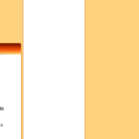
le
s
0