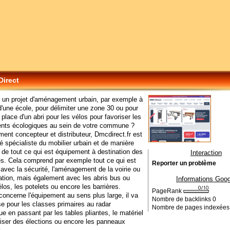
irect
 un projet d'aménagement urbain, par exemple à
d'une école, pour délimiter une zone 30 ou pour
 place d'un abri pour les vélos pour favoriser les
nts écologiques au sein de votre commune ?
ent concepteur et distributeur, Dmcdirect.fr est
é spécialiste du mobilier urbain et de manière
, de tout ce qui est équipement à destination des
Interaction
tés. Cela comprend par exemple tout ce qui est
Reporter un problème
 avec la sécurité, l'aménagement de la voirie ou
sation, mais également avec les abris bus ou
Informations Goog
élos, les potelets ou encore les barrières.
PageRank
concerne l'équipement au sens plus large, il va
Nombre de backlinks
0
se pour les classes primaires au radar
Nombre de pages indexée
e en passant par les tables pliantes, le matériel
iser des élections ou encore les panneaux