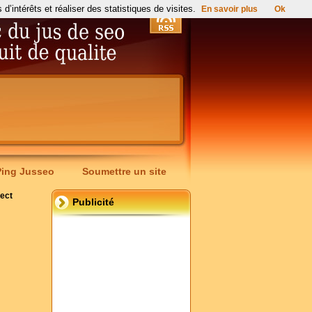
’intérêts et réaliser des statistiques de visites.
En savoir plus
Ok
Ping Jusseo
Soumettre un site
ect
Publicité