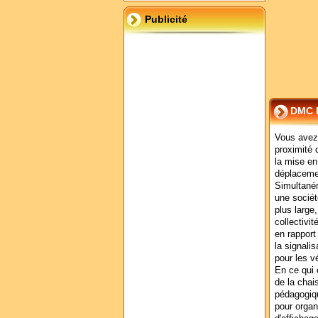
Publicité
DMC D
Vous avez
proximité 
la mise en
déplaceme
Simultaném
une sociét
plus large
collectivi
en rapport
la signali
pour les v
En ce qui 
de la chai
pédagogiqu
pour organ