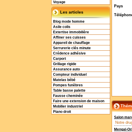
Voyage
Pays
Les articles
Téléphon
Blog mode homme
Asile colis
Extertise immobilière
Affiner ses cuisses
Appareil de chauffage
Serrurerie clés minute
Crédence adhésive
Carport
Grillage rigide
Assurance auto
Compteur individuel
Matelas bébé
Pompes funèbres
Table basse palette
Fausse cheminée
Faire une extension de maison
Théma
Mobilier industriel
Piano droit
Salon mar
Notre dru
Mengal-Orie