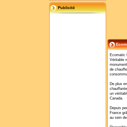
Publicité
Ecom
Ecomatic f
Véritable 
monuments 
de chauff
consommat
De plus en
chauffante
un véritab
Canada.
Depuis peu
France gr
au sein de