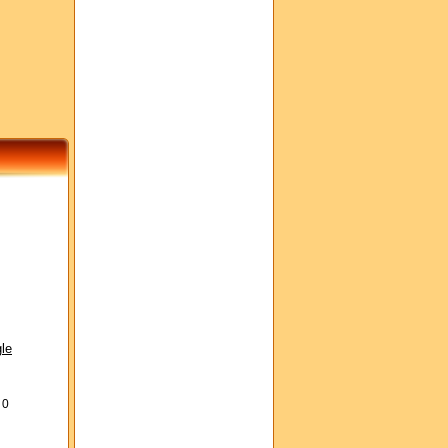
le
s
0