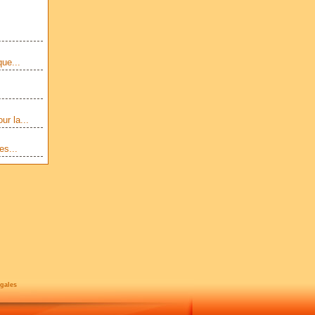
ue...
ur la...
es...
gales