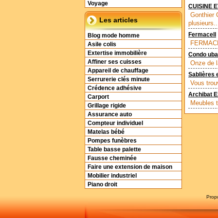
Voyage
CUISINE E
Gonthier 
Les articles
plusieurs..
Fermacell
Blog mode homme
FERMACELL
Asile colis
Extertise immobilière
Condo ubai
Affiner ses cuisses
Onze de la
Appareil de chauffage
Sablières e
Serrurerie clés minute
Vous trouv
Crédence adhésive
Archibat E
Carport
Meubles tu
Grillage rigide
Assurance auto
Compteur individuel
Matelas bébé
Pompes funèbres
Table basse palette
Fausse cheminée
Faire une extension de maison
Mobilier industriel
Piano droit
Prop