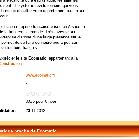
s à électricité ou à eau chaude, les plinthes
s sont LE système révolutionnaire qui vous
 de mieux chauffer votre appartement ou maison
 cout.
st une entreprise française basée en Alsace, à
de la frontière allemande. Très investie sur
'entreprise dispose d'une large présence sur le
i permet de se faire connaitre peu à peu sur
du territoire français.
apprécier le site
Ecomatic
, appartenant à la
Construction
www.ecomatic.fr
1
0.0/5 pour 0 note
alidation
23-11-2012
tique proche de Ecomatic