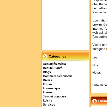
Disponible
chauffante
permettra
à moindre
Ecomatic e
proximité 
internet, l
web qui lu
l'ensemble 
Visiter et 
catégorie
Catégories
Url
Actualités-Média
Hits
Beauté -Santé
Blogs
Notes
Commerce-économie
Divers
Forum
Date de v
Informatique
Internet
Jeux et concours
Théma
Loisirs
Services