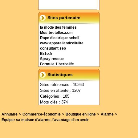
Sites partenaire
la mode des femmes
Mes-bretelles.com
Rape électrique scholl
www.appareilanticellulite
consultant seo
Br1o.fr
Spray rescue
Formula 1 herbalife
Statistiques
Sites référencés : 10363
Sites en attente : 1207
Catégories : 185
Mots clés : 374
>
>
>
>
Annuaire
Commerce-économie
Boutique en ligne
Alarme
Équiper sa maison d'alarme, l'avantage d'en avoir