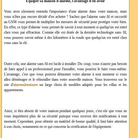
Équiper sa maison d'alarme, l'avantage d'en avoir
Vous avez sûrement entendu l'importance d'une alarme dans votre maison, mais
vous n'êtes pas encore décidé d'en acheter ? Sachez que l'alarme sans fil et raccordé
au GSM vous permet de multiplier les mesures de sécurité pour protéger votre bien.
En effet, ce type d'alarme vous permet de savoir à tout moment si quelqu'un est entré
chez vous par effraction. Comme elle est dotée de la dernière technologie sans fil,
vous pourrez savoir même à des kilomètres à la ronde que quelqu'un est entré chez
vous sans la clé.
Outre cela, une alarme sans fil est facile à installer. Du coup, vous n'aurez pas besoin
de faire appel à un professionnel pour l'installer, vous pourrez le faire vous-même.
L'avantage, c'est que vous pourrez démonter votre alarme à tout moment si vous
allez déménager et le réinstaller dans votre nouvelle maison. Vous trouverez sur le
site d'
un large choix de modèles adaptés pour les villas et les
alarme2maison
appartements.
Ainsi, si êtes absent de votre maison pendant quelques jours, c'est sûr que vous ne
vous inquiéterez plus de sa sécurité puisque vous recevez des notifications à tout
moment. Cependant, pour obtenir un matériel de bonne qualité, il faut faire attention
à son choix, notamment en ce qui concerne la certification de l'équipement.