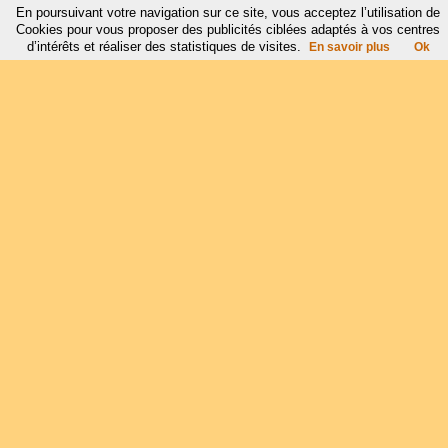
En poursuivant votre navigation sur ce site, vous acceptez l’utilisation de
Cookies pour vous proposer des publicités ciblées adaptés à vos centres
d’intérêts et réaliser des statistiques de visites.
En savoir plus
Ok