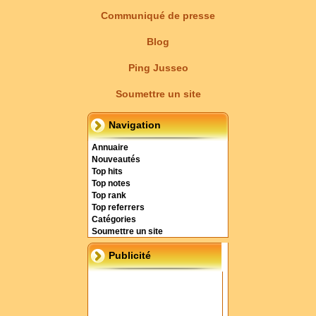
Communiqué de presse
Blog
Ping Jusseo
Soumettre un site
Navigation
Annuaire
Nouveautés
Top hits
Top notes
Top rank
Top referrers
Catégories
Soumettre un site
Publicité