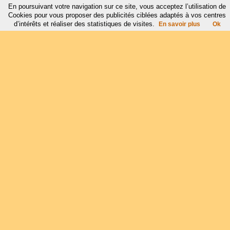
En poursuivant votre navigation sur ce site, vous acceptez l’utilisation de
Cookies pour vous proposer des publicités ciblées adaptés à vos centres
d’intérêts et réaliser des statistiques de visites.
En savoir plus
Ok