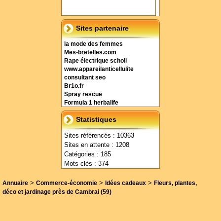
Sites partenaire
la mode des femmes
Mes-bretelles.com
Rape électrique scholl
www.appareilanticellulite
consultant seo
Br1o.fr
Spray rescue
Formula 1 herbalife
Statistiques
Sites référencés : 10363
Sites en attente : 1208
Catégories : 185
Mots clés : 374
>
>
>
Annuaire
Commerce-économie
Idées cadeaux
Fleurs, plantes,
déco et jardinage près de Cambrai (59)