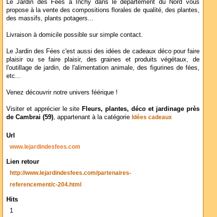
Le Jardin des Fées à Inchy dans le département du Nord vous
propose à la vente des compositions florales de qualité, des plantes,
des massifs, plants potagers...
Livraison à domicile possible sur simple contact.
Le Jardin des Fées c'est aussi des idées de cadeaux déco pour faire
plaisir ou se faire plaisir, des graines et produits végétaux, de
l'outillage de jardin, de l'alimentation animale, des figurines de fées,
etc...
Venez découvrir notre univers féérique !
Visiter et apprécier le site
Fleurs, plantes, déco et jardinage près
de Cambrai (59)
, appartenant à la catégorie
Idées cadeaux
Url
www.lejardindesfees.com
Lien retour
http://www.lejardindesfees.com/partenaires-
referencement/c-204.html
Hits
1