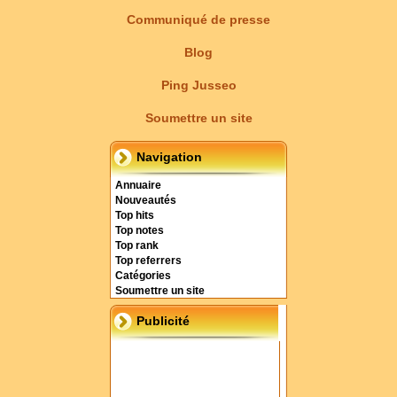
Communiqué de presse
Blog
Ping Jusseo
Soumettre un site
Navigation
Annuaire
Nouveautés
Top hits
Top notes
Top rank
Top referrers
Catégories
Soumettre un site
Publicité