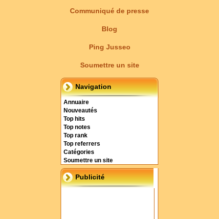
Communiqué de presse
Blog
Ping Jusseo
Soumettre un site
Navigation
Annuaire
Nouveautés
Top hits
Top notes
Top rank
Top referrers
Catégories
Soumettre un site
Publicité