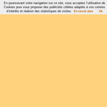
En poursuivant votre navigation sur ce site, vous acceptez l’utilisation de
Cookies pour vous proposer des publicités ciblées adaptés à vos centres
d’intérêts et réaliser des statistiques de visites.
En savoir plus
Ok