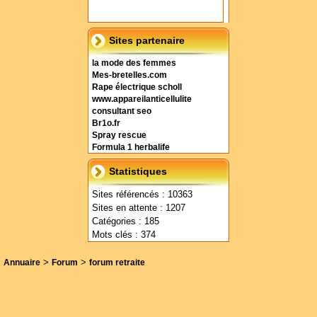
Sites partenaire
la mode des femmes
Mes-bretelles.com
Rape électrique scholl
www.appareilanticellulite
consultant seo
Br1o.fr
Spray rescue
Formula 1 herbalife
Statistiques
Sites référencés : 10363
Sites en attente : 1207
Catégories : 185
Mots clés : 374
>
>
Annuaire
Forum
forum retraite