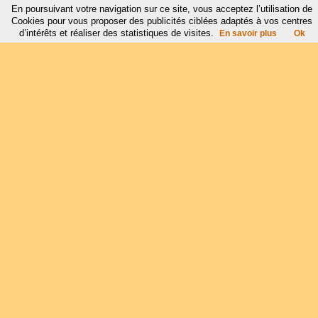
En poursuivant votre navigation sur ce site, vous acceptez l’utilisation de
Cookies pour vous proposer des publicités ciblées adaptés à vos centres
d’intérêts et réaliser des statistiques de visites.
En savoir plus
Ok