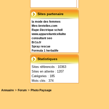
Sites partenaire
la mode des femmes
Mes-bretelles.com
Rape électrique scholl
www.appareilanticellulite
consultant seo
Br1o.fr
Spray rescue
Formula 1 herbalife
Statistiques
Sites référencés : 10363
Sites en attente : 1207
Catégories : 185
Mots clés : 374
>
>
Annuaire
Forum
Photo Paysage