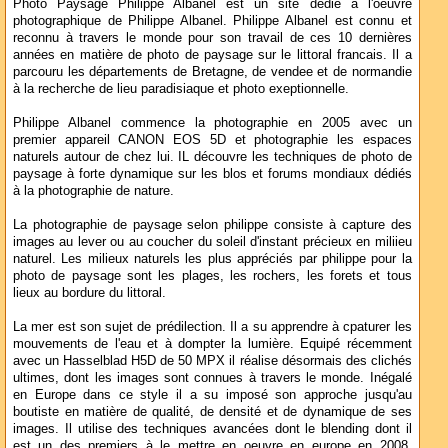
Photo Paysage Philippe Albanel est un site dédié à l'oeuvre
photographique de Philippe Albanel. Philippe Albanel est connu et
reconnu à travers le monde pour son travail de ces 10 dernières
années en matière de photo de paysage sur le littoral francais. Il a
parcouru les départements de Bretagne, de vendee et de normandie
à la recherche de lieu paradisiaque et photo exeptionnelle.
Philippe Albanel commence la photographie en 2005 avec un
premier appareil CANON EOS 5D et photographie les espaces
naturels autour de chez lui. IL découvre les techniques de photo de
paysage à forte dynamique sur les blos et forums mondiaux dédiés
à la photographie de nature.
La photographie de paysage selon philippe consiste à capture des
images au lever ou au coucher du soleil d'instant précieux en miliieu
naturel. Les milieux naturels les plus appréciés par philippe pour la
photo de paysage sont les plages, les rochers, les forets et tous
lieux au bordure du littoral.
La mer est son sujet de prédilection. Il a su apprendre à cpaturer les
mouvements de l'eau et à dompter la lumière. Equipé récemment
avec un Hasselblad H5D de 50 MPX il réalise désormais des clichés
ultimes, dont les images sont connues à travers le monde. Inégalé
en Europe dans ce style il a su imposé son approche jusqu'au
boutiste en matière de qualité, de densité et de dynamique de ses
images. Il utilise des techniques avancées dont le blending dont il
est un des premiers à le mettre en oeuvre en europe en 2008.