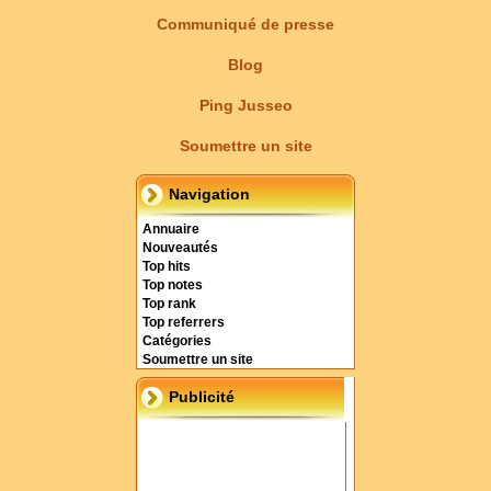
Communiqué de presse
Blog
Ping Jusseo
Soumettre un site
Navigation
Annuaire
Nouveautés
Top hits
Top notes
Top rank
Top referrers
Catégories
Soumettre un site
Publicité