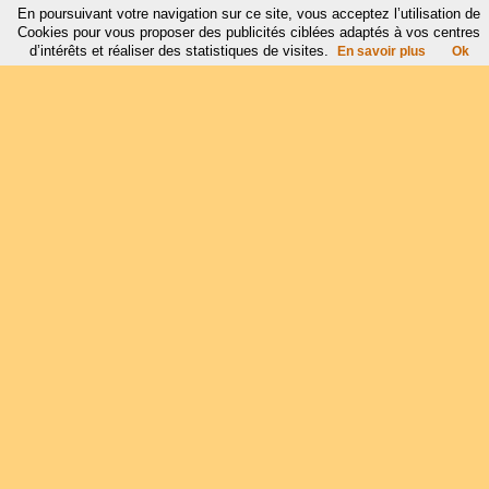
En poursuivant votre navigation sur ce site, vous acceptez l’utilisation de
Cookies pour vous proposer des publicités ciblées adaptés à vos centres
d’intérêts et réaliser des statistiques de visites.
En savoir plus
Ok