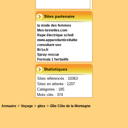
Sites partenaire
la mode des femmes
Mes-bretelles.com
Rape électrique scholl
www.appareilanticellulite
consultant seo
Br1o.fr
Spray rescue
Formula 1 herbalife
Statistiques
Sites référencés : 10363
Sites en attente : 1207
Catégories : 185
Mots clés : 374
>
>
>
Annuaire
Voyage
gites
Gîte Côte de la Montagne