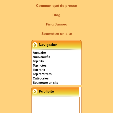
Communiqué de presse
Blog
Ping Jusseo
Soumettre un site
Navigation
Annuaire
Nouveautés
Top hits
Top notes
Top rank
Top referrers
Catégories
Soumettre un site
Publicité