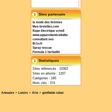
Sites partenaire
la mode des femmes
Mes-bretelles.com
Rape électrique scholl
www.appareilanticellulite
consultant seo
Br1o.fr
Spray rescue
Formula 1 herbalife
Statistiques
Sites référencés : 10363
Sites en attente : 1207
Catégories : 185
Mots clés : 374
>
>
>
Annuaire
Loisirs
Arts
gonflable rabat