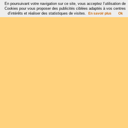
En poursuivant votre navigation sur ce site, vous acceptez l’utilisation de
Cookies pour vous proposer des publicités ciblées adaptés à vos centres
d’intérêts et réaliser des statistiques de visites.
En savoir plus
Ok