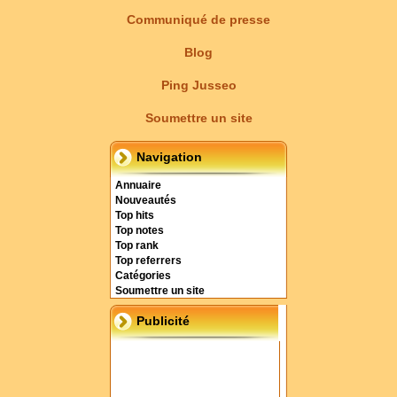
Communiqué de presse
Blog
Ping Jusseo
Soumettre un site
Navigation
Annuaire
Nouveautés
Top hits
Top notes
Top rank
Top referrers
Catégories
Soumettre un site
Publicité