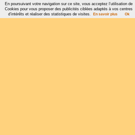
En poursuivant votre navigation sur ce site, vous acceptez l’utilisation de
Cookies pour vous proposer des publicités ciblées adaptés à vos centres
d’intérêts et réaliser des statistiques de visites.
En savoir plus
Ok