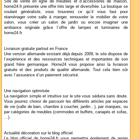
Site de vente en ligne de meubles et d´accessoires de maison,
home24.fr présente une offre très large et diversifiée. La boutique se
voulant généraliste, vous trouverez ce qu´il vous faut pour
réaménager votre salle à manger, renouveler le mobilier de votre
salon, vous créer un salon de jardin ou encore imaginer une
ambiance originale grâce l´offre de lampes et luminaires de
home24.fr.
Livraison gratuite partout en France
Une version allemande existant déjà depuis 2009, le site dispose de
l´expérience et des ressources techniques et importantes de son
grand frère germanique. Home24 vous propose ainsi la livraison
gratuite et des produits de qualité allemande. Tout cela bien sûr
avec l´assurance d´un paiement sécurisé.
Une navigation optimisée
La navigation simple et intuitive sur le site vous séduira sans doute.
Vous pourrez choisir de parcourir les différents articles par espaces
de vie (salle de bain, chambre à coucher, jardin…), par marques, ou
par catégories de meubles (commodes et buffets, canapés et sofas,
…).
Actualité décoration sur le blog officiel.
Le blog officiel de home24.fr vous permettra également de rester