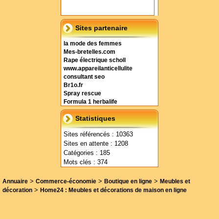
Sites partenaire
la mode des femmes
Mes-bretelles.com
Rape électrique scholl
www.appareilanticellulite
consultant seo
Br1o.fr
Spray rescue
Formula 1 herbalife
Statistiques
Sites référencés : 10363
Sites en attente : 1208
Catégories : 185
Mots clés : 374
>
>
>
Annuaire
Commerce-économie
Boutique en ligne
Meubles et
>
décoration
Home24 : Meubles et décorations de maison en ligne