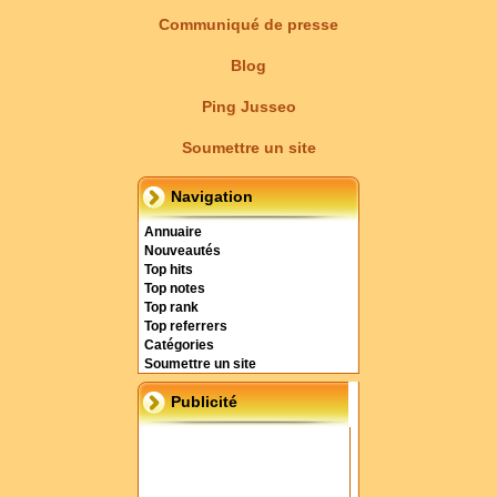
Communiqué de presse
Blog
Ping Jusseo
Soumettre un site
Navigation
Annuaire
Nouveautés
Top hits
Top notes
Top rank
Top referrers
Catégories
Soumettre un site
Publicité