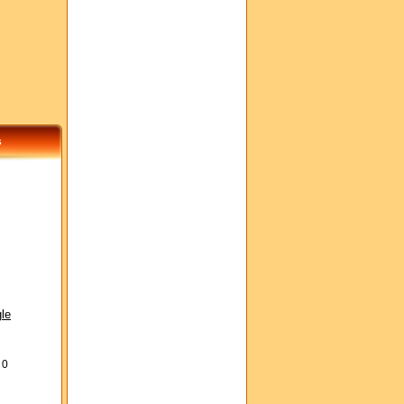
s
le
s
0