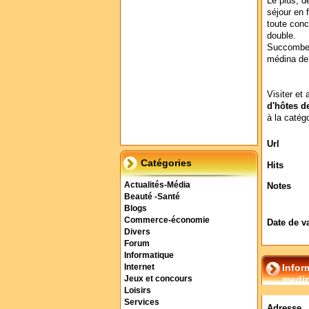
Le plus, 
séjour en 
toute conc
double.
Succombez
médina de 
Visiter et 
d'hôtes d
à la catég
Url
Catégories
Hits
Actualités-Média
Notes
Beauté -Santé
Blogs
Commerce-économie
Date de v
Divers
Forum
Informatique
Infor
Internet
medin
Jeux et concours
Loisirs
Services
Adresse