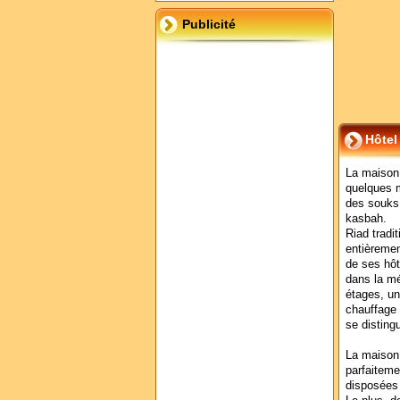
Publicité
Hôtel
La maison 
quelques m
des souks,
kasbah.
Riad tradi
entièremen
de ses hôt
dans la m
étages, un
chauffage 
se disting
La maison 
parfaiteme
disposées 