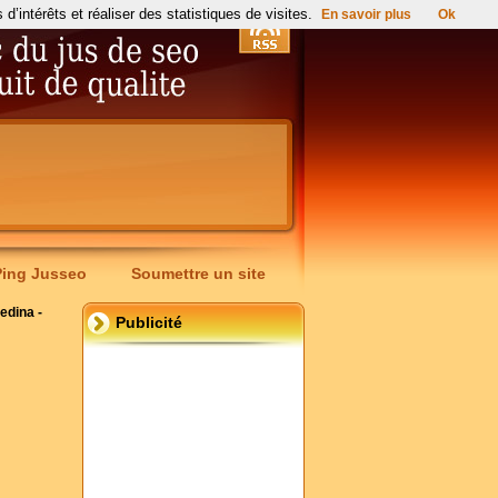
’intérêts et réaliser des statistiques de visites.
En savoir plus
Ok
Ping Jusseo
Soumettre un site
edina -
Publicité