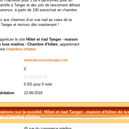
des chambres pour 3 ou 4 personnes pour un
famille à Tanger et des prix de lancement défiant
urrence, à partir de 100 euros/nuit en chambre
 aux charmes d’un vrai riad au cœur de la
Tanger et résrvez dès maintenant !
apprécier le site
Hôtel et riad Tanger - maison
e luxe medina - Chambre d'hôtes
, appartenant
orie
Chambres d'hotes
www.darsourantanger.com
0
0.0/5 pour 0 note
alidation
22-09-2018
mations sur la société: Hôtel et riad Tanger - maison d'hôtes de lu
a - Chambre d'hôtes
45 rue du commerce médina