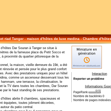
 et riad Tanger - maison d'hôtes de luxe medina - Chambre d'hôte
d’hôtes Dar Souran à Tanger se situe à
ètres de la fameuse place du Petit Socco et
 à proximité du quartier pittoresque de la
tionnel, la maison, vieille demeure du 19è, a été
t rénovée et pensée pour le plus grand confort
es. Avec des prestations uniques pour un hôtel
Interaction
édina, comme un ascenseur desservant tous les
Reporter un problème
 hammam, une terrasse, la climatisation, le
et la TV dans toutes les chambres, Dar Souran
Informations Goog
ue par le haut standing de ses prestations.
PageRank
Nombre de backlinks
0
d’hôtes abrite 8 chambres, spacieuses et
Nombre de pages indexée
nt équipées, toutes joliment décorées,
autour du patio central.