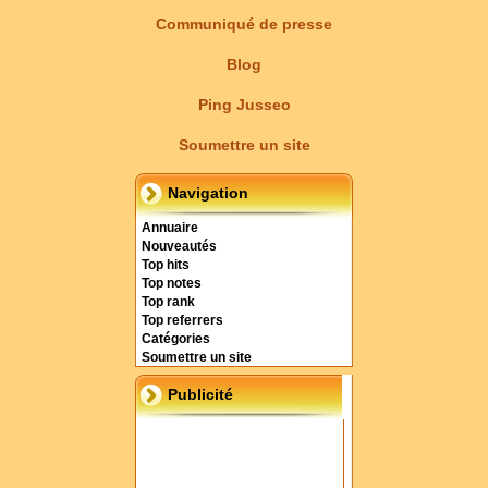
Communiqué de presse
Blog
Ping Jusseo
Soumettre un site
Navigation
Annuaire
Nouveautés
Top hits
Top notes
Top rank
Top referrers
Catégories
Soumettre un site
Publicité