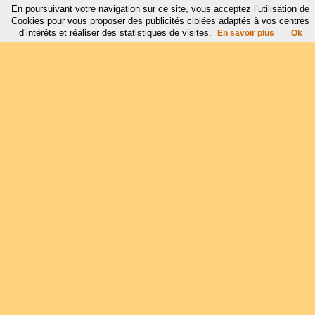
En poursuivant votre navigation sur ce site, vous acceptez l’utilisation de
Cookies pour vous proposer des publicités ciblées adaptés à vos centres
d’intérêts et réaliser des statistiques de visites.
En savoir plus
Ok