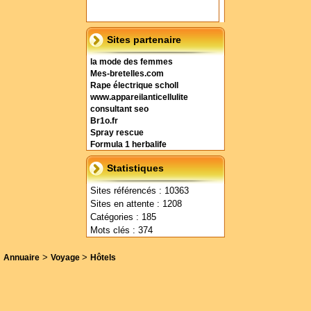
Sites partenaire
la mode des femmes
Mes-bretelles.com
Rape électrique scholl
www.appareilanticellulite
consultant seo
Br1o.fr
Spray rescue
Formula 1 herbalife
Statistiques
Sites référencés : 10363
Sites en attente : 1208
Catégories : 185
Mots clés : 374
>
>
Annuaire
Voyage
Hôtels