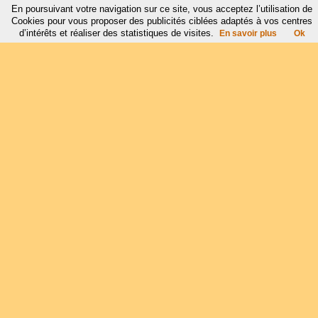
En poursuivant votre navigation sur ce site, vous acceptez l’utilisation de
Cookies pour vous proposer des publicités ciblées adaptés à vos centres
d’intérêts et réaliser des statistiques de visites.
En savoir plus
Ok