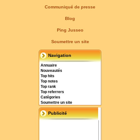
Communiqué de presse
Blog
Ping Jusseo
Soumettre un site
Navigation
Annuaire
Nouveautés
Top hits
Top notes
Top rank
Top referrers
Catégories
Soumettre un site
Publicité