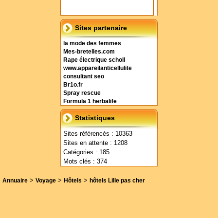
Sites partenaire
la mode des femmes
Mes-bretelles.com
Rape électrique scholl
www.appareilanticellulite
consultant seo
Br1o.fr
Spray rescue
Formula 1 herbalife
Statistiques
Sites référencés : 10363
Sites en attente : 1208
Catégories : 185
Mots clés : 374
>
>
>
Annuaire
Voyage
Hôtels
hôtels Lille pas cher