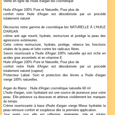
Vente en ligne de l'huile d'argan bio cosmétique
Huile d'Argan 100% Pure et Naturelle, Pour plus de
confort notre Huile d'Argan est désodorisée par un procédé
totalement naturel
Découvrez notre gamme de cosmétique bio NATURELLE À L'HUILE
D'ARGAN
crème anti age nourrit, hydrate, restructure et protège la peau des
agressions extérieures.
Cette crème restructure, hydrate, protège, relance les fonctions
vitales de la peau et lutte contre les radicaux libres.
Savon nourrissant a l'huile d'Argan 100% naturelle qui est riche en
acides gras essentiels et en vitamine E.
Huile d'Argan 100% Pure et Naturelle, Pour plus de
confort notre Huile d'Argan est désodorisée par un procédé
totalement naturel (vapeur)
Protecteur Labial. Soin et protection des lèvres a l'huile d'argan
vierge 100% naturelles.
Argan du Maroc : Huile d'Argan cosmétique naturelle 60 ml
L'huile d'argan, soin hydratant est une source de jeunesse pour votre
peau. Elle préserve sa douceure et atténue visiblement les marques
du temps.
Crème nourrissante à base d'huile d'argan vierge Mieux hydratée la
peau retrouve confort et souplesse dès la première application.
Jour après jour, elle est raffermie, régénérée, ride et ridules