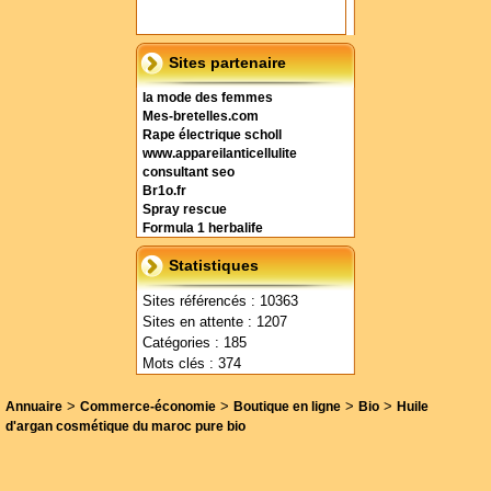
Sites partenaire
la mode des femmes
Mes-bretelles.com
Rape électrique scholl
www.appareilanticellulite
consultant seo
Br1o.fr
Spray rescue
Formula 1 herbalife
Statistiques
Sites référencés : 10363
Sites en attente : 1207
Catégories : 185
Mots clés : 374
>
>
>
>
Annuaire
Commerce-économie
Boutique en ligne
Bio
Huile
d'argan cosmétique du maroc pure bio