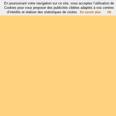
En poursuivant votre navigation sur ce site, vous acceptez l’utilisation de
Cookies pour vous proposer des publicités ciblées adaptés à vos centres
d’intérêts et réaliser des statistiques de visites.
En savoir plus
Ok