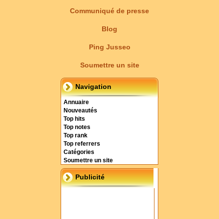
Communiqué de presse
Blog
Ping Jusseo
Soumettre un site
Navigation
Annuaire
Nouveautés
Top hits
Top notes
Top rank
Top referrers
Catégories
Soumettre un site
Publicité