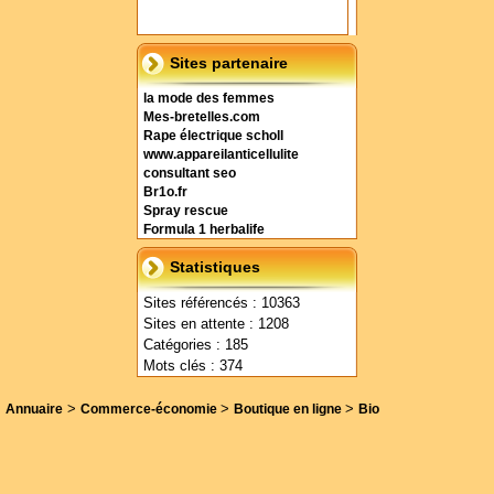
Sites partenaire
la mode des femmes
Mes-bretelles.com
Rape électrique scholl
www.appareilanticellulite
consultant seo
Br1o.fr
Spray rescue
Formula 1 herbalife
Statistiques
Sites référencés : 10363
Sites en attente : 1208
Catégories : 185
Mots clés : 374
>
>
>
Annuaire
Commerce-économie
Boutique en ligne
Bio