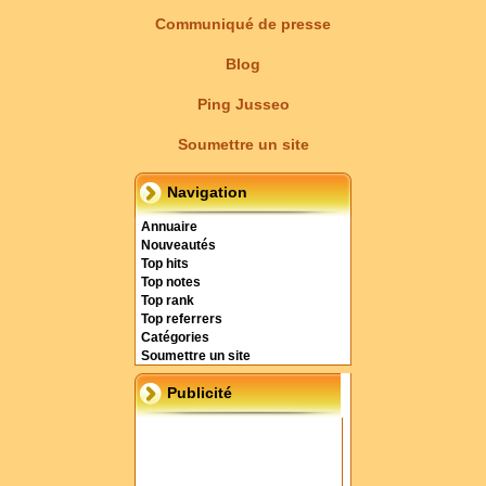
Communiqué de presse
Blog
Ping Jusseo
Soumettre un site
Navigation
Annuaire
Nouveautés
Top hits
Top notes
Top rank
Top referrers
Catégories
Soumettre un site
Publicité