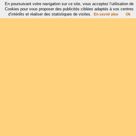
En poursuivant votre navigation sur ce site, vous acceptez l’utilisation de
Cookies pour vous proposer des publicités ciblées adaptés à vos centres
d’intérêts et réaliser des statistiques de visites.
En savoir plus
Ok