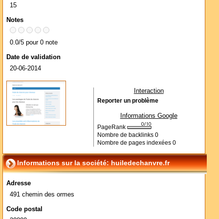
15
Notes
0.0/5 pour 0 note
Date de validation
20-06-2014
Interaction
Reporter un problème
Informations Google
PageRank
Nombre de backlinks
0
Nombre de pages indexées
0
Informations sur la société: huiledechanvre.fr
Adresse
491 chemin des ormes
Code postal