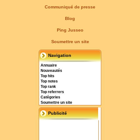
Communiqué de presse
Blog
Ping Jusseo
Soumettre un site
Navigation
Annuaire
Nouveautés
Top hits
Top notes
Top rank
Top referrers
Catégories
Soumettre un site
Publicité