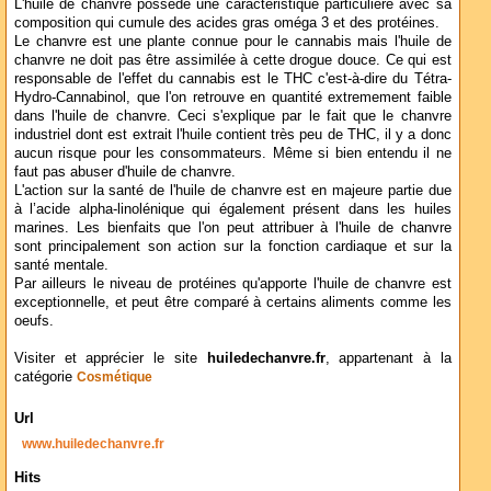
L'huile de chanvre possède une caractéristique particulière avec sa
composition qui cumule des acides gras oméga 3 et des protéines.
Le chanvre est une plante connue pour le cannabis mais l'huile de
chanvre ne doit pas être assimilée à cette drogue douce. Ce qui est
responsable de l'effet du cannabis est le THC c'est-à-dire du Tétra-
Hydro-Cannabinol, que l'on retrouve en quantité extremement faible
dans l'huile de chanvre. Ceci s'explique par le fait que le chanvre
industriel dont est extrait l'huile contient très peu de THC, il y a donc
aucun risque pour les consommateurs. Même si bien entendu il ne
faut pas abuser d'huile de chanvre.
L'action sur la santé de l'huile de chanvre est en majeure partie due
à l’acide alpha-linolénique qui également présent dans les huiles
marines. Les bienfaits que l'on peut attribuer à l'huile de chanvre
sont principalement son action sur la fonction cardiaque et sur la
santé mentale.
Par ailleurs le niveau de protéines qu'apporte l'huile de chanvre est
exceptionnelle, et peut être comparé à certains aliments comme les
oeufs.
Visiter et apprécier le site
huiledechanvre.fr
, appartenant à la
catégorie
Cosmétique
Url
www.huiledechanvre.fr
Hits