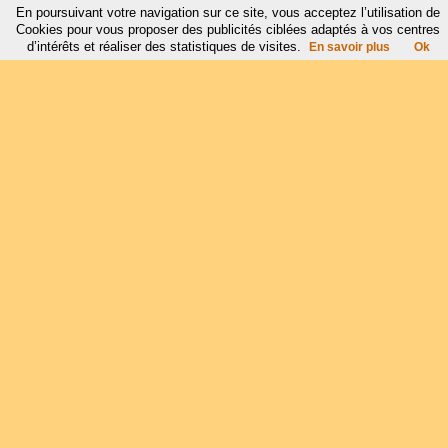
En poursuivant votre navigation sur ce site, vous acceptez l’utilisation de
Cookies pour vous proposer des publicités ciblées adaptés à vos centres
d’intérêts et réaliser des statistiques de visites.
En savoir plus
Ok