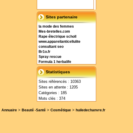
Sites partenaire
la mode des femmes
Mes-bretelles.com
Rape électrique scholl
www.appareilanticellulite
consultant seo
Br1o.fr
Spray rescue
Formula 1 herbalife
Statistiques
Sites référencés : 10363
Sites en attente : 1205
Catégories : 185
Mots clés : 374
>
>
>
Annuaire
Beauté -Santé
Cosmétique
huiledechanvre.fr