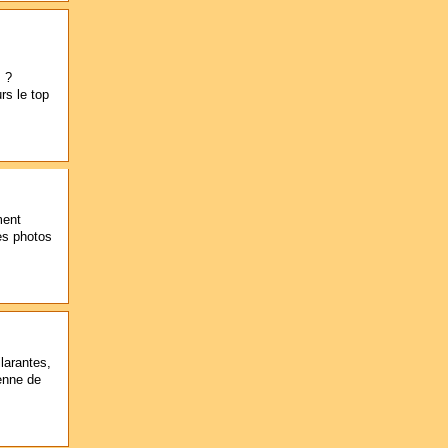
s ?
rs le top
ment
les photos
larantes,
enne de