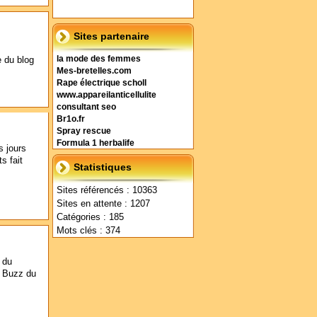
Sites partenaire
e du blog
la mode des femmes
Mes-bretelles.com
Rape électrique scholl
www.appareilanticellulite
consultant seo
Br1o.fr
Spray rescue
Formula 1 herbalife
s jours
s fait
Statistiques
Sites référencés : 10363
Sites en attente : 1207
Catégories : 185
Mots clés : 374
 du
r Buzz du