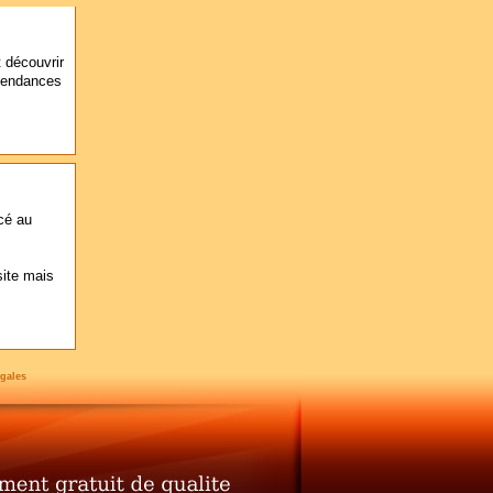
t découvrir
 tendances
ncé au
site mais
gales