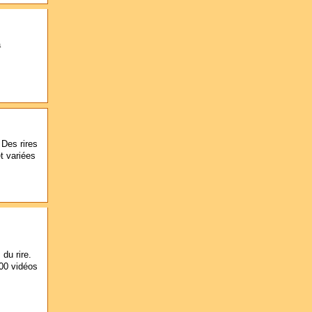
a
 Des rires
t variées
du rire.
000 vidéos