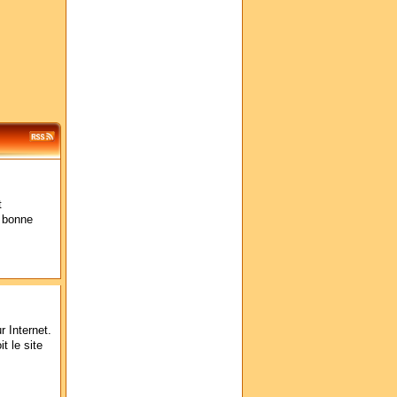
t
a bonne
r Internet.
t le site