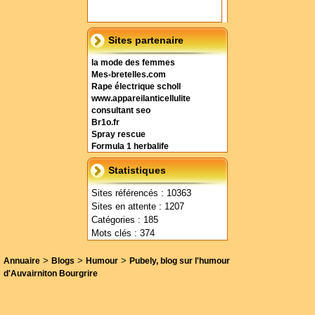
Sites partenaire
la mode des femmes
Mes-bretelles.com
Rape électrique scholl
www.appareilanticellulite
consultant seo
Br1o.fr
Spray rescue
Formula 1 herbalife
Statistiques
Sites référencés : 10363
Sites en attente : 1207
Catégories : 185
Mots clés : 374
>
>
>
Annuaire
Blogs
Humour
Pubely, blog sur l'humour
d'Auvairniton Bourgrire