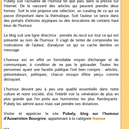
Pubely suit l'actualité de l'humour tel que paru dans la presse sur
Internet. De là naissent des articles qui peuvent prendre deux
formes. Soit le site propose une sélection, un curating de ce qui se
passe d'important dans la thématique. Soit l'auteur se lance dans
des portaits d'artistes atypiques ou des évocations de certains haut
lieux de l'humour.
Le blog suit une ligne directrice : prendre du recul sur tout ce qui est
présenté au nom de l'humour. Il s'agit de tenter de comprendre les
motivations de l'auteur, d'analyser se qui se cache derrière un
message.
L'humour est en effet un formidable moyen d'échanger et de
communiquer, à condition de ne pas le galvauder. Toutes les
personnes ayant une facette publique l'ont bien compris : artistes,
présentateurs, politiques, chacun essaye d'être perçu comme
distrayant.
L'humour devient peu à peu une qualité essentielle dans notre
culture et notre société, d'où l'intérêt voir la vénération de plus en
plus grande que l'on porte aux humoristes les plus flamboyants.
Pubely les admire aussi mais sait prendre ses distances.
Visiter et apprécier le site
Pubely, blog sur l'humour
d'Auvairniton Bourgrire
, appartenant à la catégorie
Humour