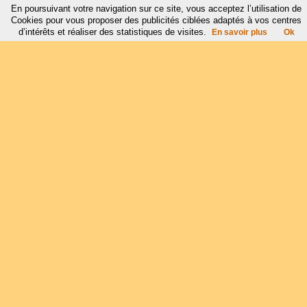
En poursuivant votre navigation sur ce site, vous acceptez l’utilisation de
Cookies pour vous proposer des publicités ciblées adaptés à vos centres
d’intérêts et réaliser des statistiques de visites.
En savoir plus
Ok