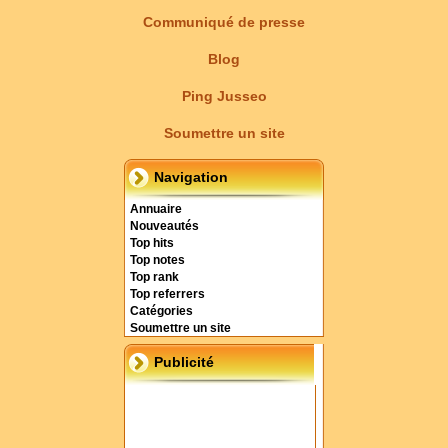
Communiqué de presse
Blog
Ping Jusseo
Soumettre un site
Navigation
Annuaire
Nouveautés
Top hits
Top notes
Top rank
Top referrers
Catégories
Soumettre un site
Publicité