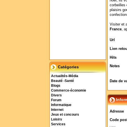
noël, ils 
corbeilles
plaisirs g
confection
Visiter et 
France
, a
Url
Lien reto
Hits
Notes
Catégories
Actualités-Média
Date de v
Beauté -Santé
Blogs
Commerce-économie
Divers
Infor
Forum
Informatique
Internet
Adresse
Jeux et concours
Loisirs
Code post
Services