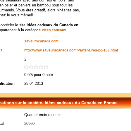
vous séduiront avec des coffrets en bois, des
 en osier et paniers en bambou pour tout les
ourmands. Vous êtes créatif, alors n'hésitez pas,
nez le vous même!!!.
apprécier le site
Idées cadeaux du Canada en
ppartenant à la catégorie
Idées cadeaux
saveurscanada.com
ur
http://www.saveurscanada.com/Partenaires-pg-108.html
2
0.0/5 pour 0 note
alidation
29-04-2013
mations sur la société: Idées cadeaux du Canada en France
Quartier croix rousse
al
30960