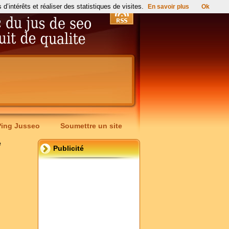
’intérêts et réaliser des statistiques de visites.
En savoir plus
Ok
Ping Jusseo
Soumettre un site
e
Publicité