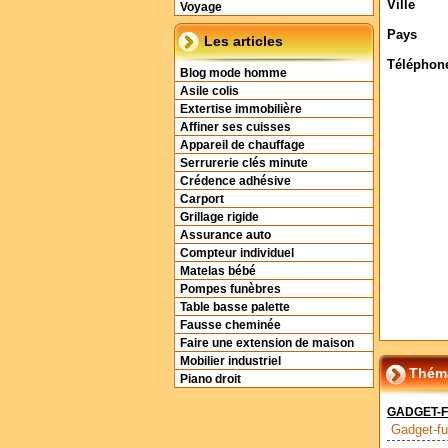
Ville
Voyage
Pays
Les articles
Téléphon
Blog mode homme
Asile colis
Extertise immobilière
Affiner ses cuisses
Appareil de chauffage
Serrurerie clés minute
Crédence adhésive
Carport
Grillage rigide
Assurance auto
Compteur individuel
Matelas bébé
Pompes funèbres
Table basse palette
Fausse cheminée
Faire une extension de maison
Mobilier industriel
Théma
Piano droit
GADGET-F
Gadget-fun