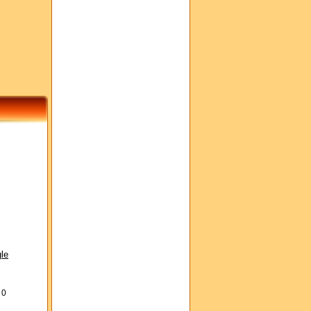
le
s
0