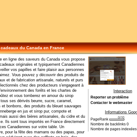
 cadeaux du Canada en France
ue en ligne des saveurs du Canada vous propose
 cadeaux originales et typiquement Canadiennes
eiller vos papilles et faire plaisir aux personnes
aimez. Vous pouvez y découvrir des produits de
caux et de fabrication artisanale, naturels et purs
lectionnés chez des producteurs s'engageant à
l'environnement des forêts et les chartes de
Interaction
oûtez et vous tomberez en amour du sirop
Reporter un problème
t tous ses dérivés beurre, sucre, caramel,
Contacter le webmaster
s et bonbons, des produits du bleuet sauvages
anneberge en jus et sirop pur, compote et
Informations Goog
 mais aussi des bières artisanales, du cidre et du
PageRank
ce. Ils sont tous importés en France directement
Nombre de backlinks
0
ces Canadiennes sur votre table. Un
Nombre de pages indexée
re, pour la fête des mamans ou des papas, pour