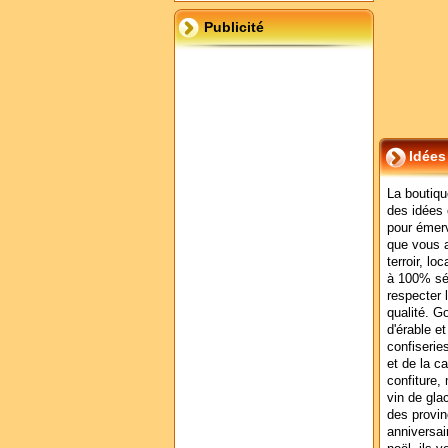
Publicité
Idées
La boutiq
des idées
pour émerv
que vous 
terroir, lo
à 100% sé
respecter 
qualité. G
d'érable e
confiserie
et de la c
confiture,
vin de gla
des provin
anniversai