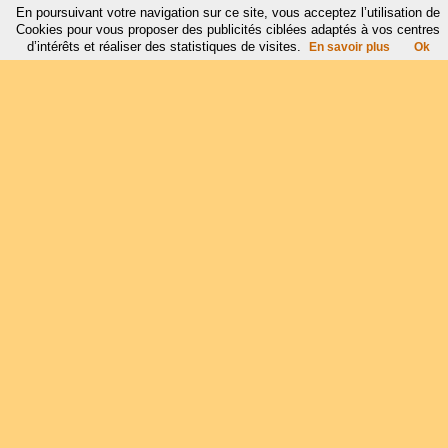
En poursuivant votre navigation sur ce site, vous acceptez l’utilisation de
Cookies pour vous proposer des publicités ciblées adaptés à vos centres
d’intérêts et réaliser des statistiques de visites.
En savoir plus
Ok