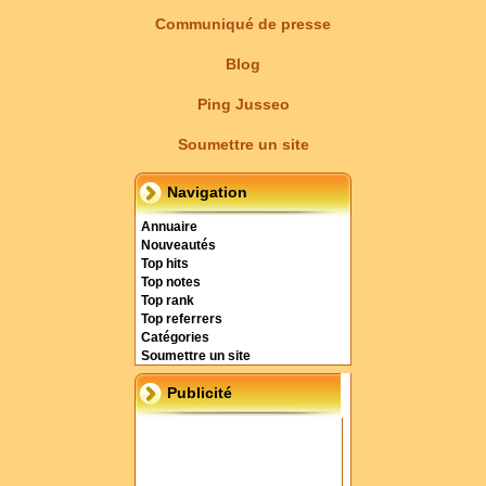
Communiqué de presse
Blog
Ping Jusseo
Soumettre un site
Navigation
Annuaire
Nouveautés
Top hits
Top notes
Top rank
Top referrers
Catégories
Soumettre un site
Publicité