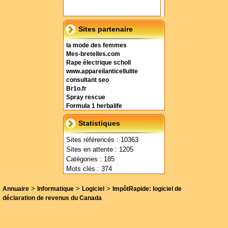
Sites partenaire
la mode des femmes
Mes-bretelles.com
Rape électrique scholl
www.appareilanticellulite
consultant seo
Br1o.fr
Spray rescue
Formula 1 herbalife
Statistiques
Sites référencés : 10363
Sites en attente : 1205
Catégories : 185
Mots clés : 374
>
>
>
Annuaire
Informatique
Logiciel
ImpôtRapide: logiciel de
déclaration de revenus du Canada