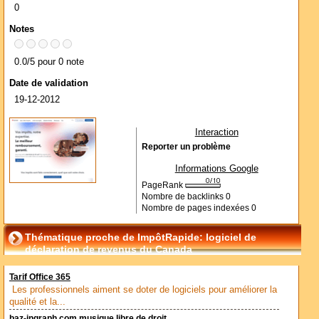
0
Notes
0.0/5 pour 0 note
Date de validation
19-12-2012
Interaction
Reporter un problème
Informations Google
PageRank
Nombre de backlinks
0
Nombre de pages indexées
0
Thématique proche de ImpôtRapide: logiciel de
déclaration de revenus du Canada
Tarif Office 365
Les professionnels aiment se doter de logiciels pour améliorer la
qualité et la...
baz-ingraph.com musique libre de droit