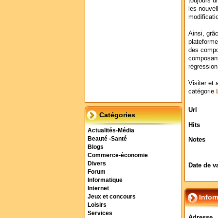
toujours u
les nouvel
modificatio
Ainsi, grâc
plateforme
des compos
composants
régression
Visiter et 
catégorie
Url
Catégories
Hits
Actualités-Média
Beauté -Santé
Notes
Blogs
Commerce-économie
Divers
Date de v
Forum
Informatique
Internet
Infor
Jeux et concours
Loisirs
Services
Adresse