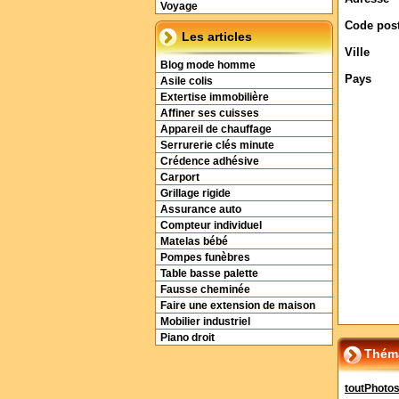
Voyage
Code post
Les articles
Ville
Blog mode homme
Pays
Asile colis
Extertise immobilière
Affiner ses cuisses
Appareil de chauffage
Serrurerie clés minute
Crédence adhésive
Carport
Grillage rigide
Assurance auto
Compteur individuel
Matelas bébé
Pompes funèbres
Table basse palette
Fausse cheminée
Faire une extension de maison
Mobilier industriel
Piano droit
Théma
toutPhotos