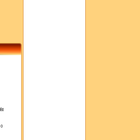
le
s
0