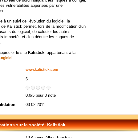
n tableau de bord indiquant les risques à corriger,
les vulnérabilités apportées par une
n...
e à un suivi de l'évolution du logiciel, la
 de Kalistick permet, lors de la modification d'un
ants du logiciel, de calculer les autres
 impactés et d'en déduire les risques de
.
apprécier le site
Kalistick
, appartenant à la
Logiciel
www.kalistick.com
6
0.0/5 pour 0 note
alidation
03-02-2011
mations sur la société: Kalistick
13 Avenue Albert Einstein