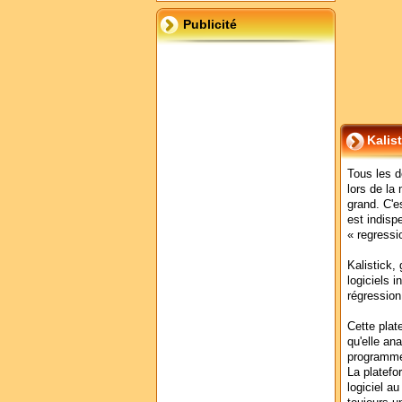
Publicité
Kalis
Tous les d
lors de la 
grand. C'e
est indisp
« regressi
Kalistick,
logiciels 
régression
Cette plate
qu'elle an
programme 
La platefo
logiciel au