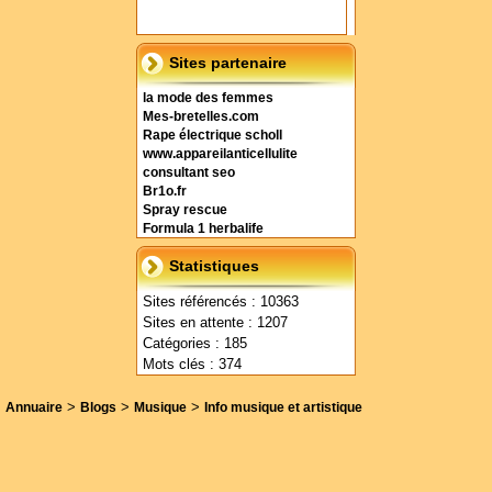
Sites partenaire
la mode des femmes
Mes-bretelles.com
Rape électrique scholl
www.appareilanticellulite
consultant seo
Br1o.fr
Spray rescue
Formula 1 herbalife
Statistiques
Sites référencés : 10363
Sites en attente : 1207
Catégories : 185
Mots clés : 374
>
>
>
Annuaire
Blogs
Musique
Info musique et artistique