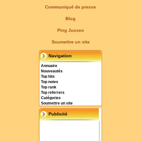
Communiqué de presse
Blog
Ping Jusseo
Soumettre un site
Navigation
Annuaire
Nouveautés
Top hits
Top notes
Top rank
Top referrers
Catégories
Soumettre un site
Publicité