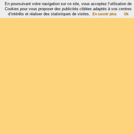
En poursuivant votre navigation sur ce site, vous acceptez l’utilisation de
Cookies pour vous proposer des publicités ciblées adaptés à vos centres
d’intérêts et réaliser des statistiques de visites.
En savoir plus
Ok