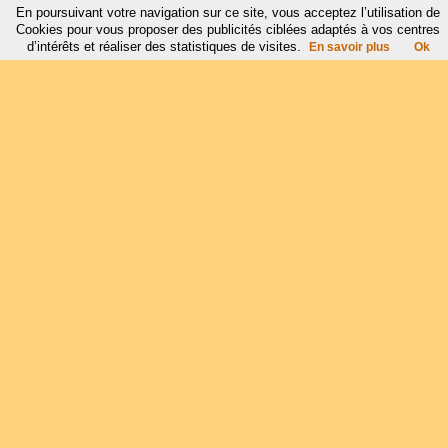
En poursuivant votre navigation sur ce site, vous acceptez l’utilisation de
Cookies pour vous proposer des publicités ciblées adaptés à vos centres
d’intérêts et réaliser des statistiques de visites.
En savoir plus
Ok