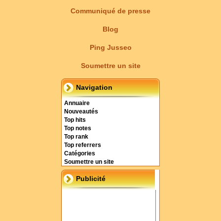
Communiqué de presse
Blog
Ping Jusseo
Soumettre un site
Navigation
Annuaire
Nouveautés
Top hits
Top notes
Top rank
Top referrers
Catégories
Soumettre un site
Publicité