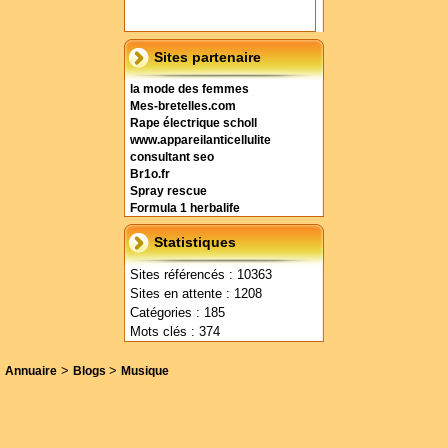
Sites partenaire
la mode des femmes
Mes-bretelles.com
Rape électrique scholl
www.appareilanticellulite
consultant seo
Br1o.fr
Spray rescue
Formula 1 herbalife
Statistiques
Sites référencés : 10363
Sites en attente : 1208
Catégories : 185
Mots clés : 374
>
>
Annuaire
Blogs
Musique