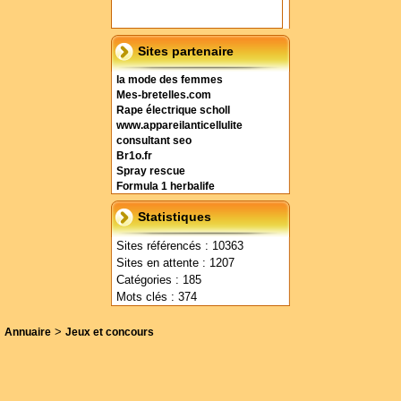
Sites partenaire
la mode des femmes
Mes-bretelles.com
Rape électrique scholl
www.appareilanticellulite
consultant seo
Br1o.fr
Spray rescue
Formula 1 herbalife
Statistiques
Sites référencés : 10363
Sites en attente : 1207
Catégories : 185
Mots clés : 374
>
Annuaire
Jeux et concours