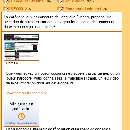
Concours Gratuits
Jeux vidéo
(19)
(181)
SEO2012
Pandaranol whiteref
(7)
(3)
La catégorie jeux et concours de l'annuaire Jusseo, propose une
selection de sites traitant des jeux gratuits en ligne, des concours
du web ou des jeux de société.
Hitman
Que vous soyez un joueur occasionnel, appelé casual gamer, ou un
joueur hardcore, vous connaissez la franchise Hitman, un jeu vidéo
de type infiltration dont les développeurs...
www.hitman-france.com
Flash Consoles, magasin de réparation et flashage de consoles