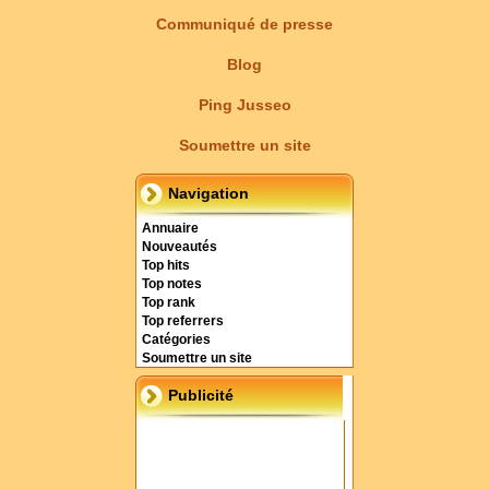
Communiqué de presse
Blog
Ping Jusseo
Soumettre un site
Navigation
Annuaire
Nouveautés
Top hits
Top notes
Top rank
Top referrers
Catégories
Soumettre un site
Publicité