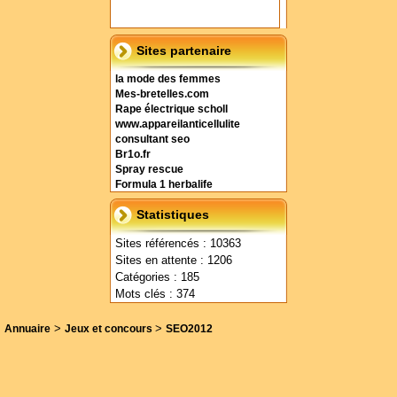
Sites partenaire
la mode des femmes
Mes-bretelles.com
Rape électrique scholl
www.appareilanticellulite
consultant seo
Br1o.fr
Spray rescue
Formula 1 herbalife
Statistiques
Sites référencés : 10363
Sites en attente : 1206
Catégories : 185
Mots clés : 374
>
>
Annuaire
Jeux et concours
SEO2012