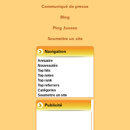
Communiqué de presse
Blog
Ping Jusseo
Soumettre un site
Navigation
Annuaire
Nouveautés
Top hits
Top notes
Top rank
Top referrers
Catégories
Soumettre un site
Publicité