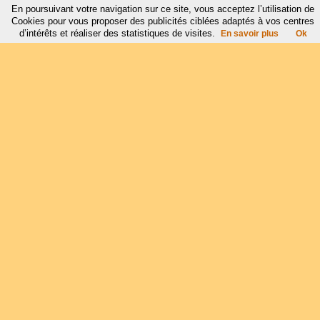
En poursuivant votre navigation sur ce site, vous acceptez l’utilisation de
Cookies pour vous proposer des publicités ciblées adaptés à vos centres
d’intérêts et réaliser des statistiques de visites.
En savoir plus
Ok