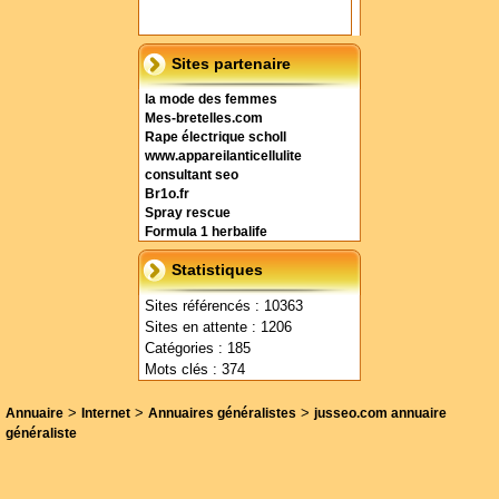
Sites partenaire
la mode des femmes
Mes-bretelles.com
Rape électrique scholl
www.appareilanticellulite
consultant seo
Br1o.fr
Spray rescue
Formula 1 herbalife
Statistiques
Sites référencés : 10363
Sites en attente : 1206
Catégories : 185
Mots clés : 374
>
>
>
Annuaire
Internet
Annuaires généralistes
jusseo.com annuaire
généraliste