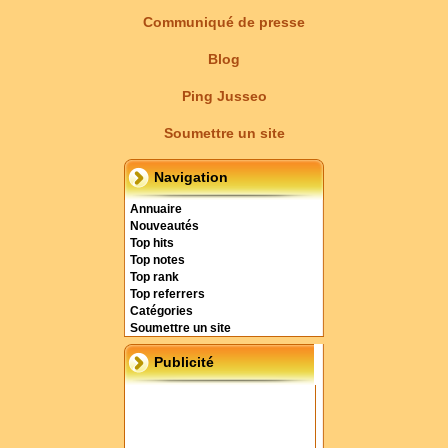
Communiqué de presse
Blog
Ping Jusseo
Soumettre un site
Navigation
Annuaire
Nouveautés
Top hits
Top notes
Top rank
Top referrers
Catégories
Soumettre un site
Publicité