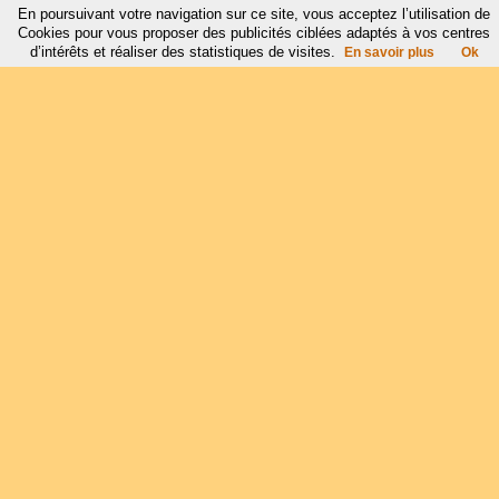
En poursuivant votre navigation sur ce site, vous acceptez l’utilisation de
Cookies pour vous proposer des publicités ciblées adaptés à vos centres
d’intérêts et réaliser des statistiques de visites.
En savoir plus
Ok