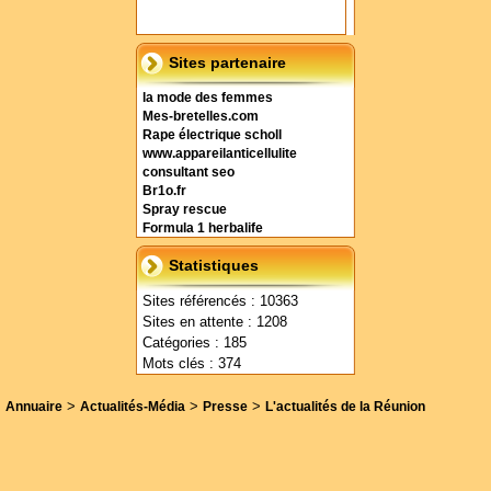
Sites partenaire
la mode des femmes
Mes-bretelles.com
Rape électrique scholl
www.appareilanticellulite
consultant seo
Br1o.fr
Spray rescue
Formula 1 herbalife
Statistiques
Sites référencés : 10363
Sites en attente : 1208
Catégories : 185
Mots clés : 374
>
>
>
Annuaire
Actualités-Média
Presse
L'actualités de la Réunion