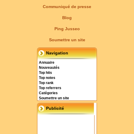
Communiqué de presse
Blog
Ping Jusseo
Soumettre un site
Navigation
Annuaire
Nouveautés
Top hits
Top notes
Top rank
Top referrers
Catégories
Soumettre un site
Publicité