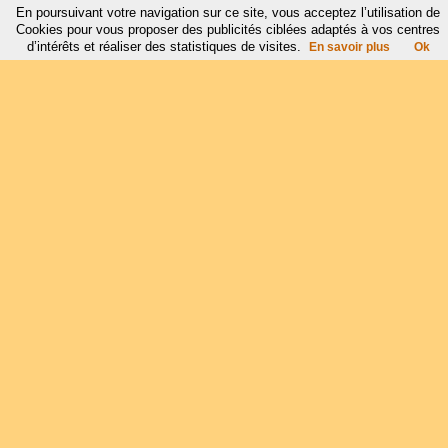
En poursuivant votre navigation sur ce site, vous acceptez l’utilisation de
Cookies pour vous proposer des publicités ciblées adaptés à vos centres
d’intérêts et réaliser des statistiques de visites.
En savoir plus
Ok