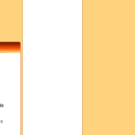
le
s
0