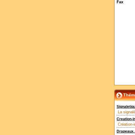
Fax
Théma
Signaletiqu
La signalé
Creation-i
Création-
Drapeaux, 