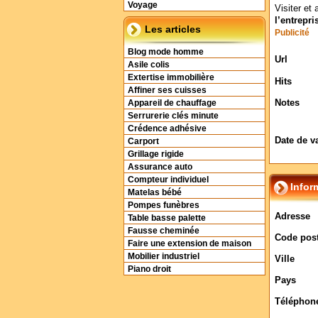
Voyage
Visiter et 
l’entrepr
Les articles
Publicité
Blog mode homme
Url
Asile colis
Extertise immobilière
Hits
Affiner ses cuisses
Notes
Appareil de chauffage
Serrurerie clés minute
Crédence adhésive
Date de v
Carport
Grillage rigide
Assurance auto
Compteur individuel
Infor
Matelas bébé
Pompes funèbres
Adresse
Table basse palette
Fausse cheminée
Code post
Faire une extension de maison
Mobilier industriel
Ville
Piano droit
Pays
Téléphon