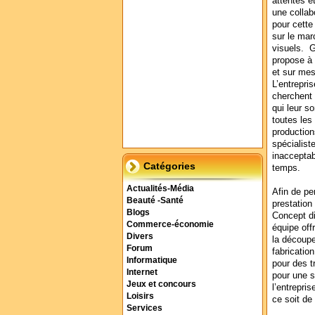
attentes e
une collab
pour cette
sur le mar
visuels. G
propose à 
et sur mes
L’entrepri
cherchent e
qui leur s
toutes les
production
spécialist
inacceptab
Catégories
temps.
Actualités-Média
Afin de pe
Beauté -Santé
prestation
Blogs
Concept di
Commerce-économie
équipe off
Divers
la découpe
Forum
fabricatio
Informatique
pour des t
Internet
pour une s
Jeux et concours
l’entrepri
Loisirs
ce soit de
Services