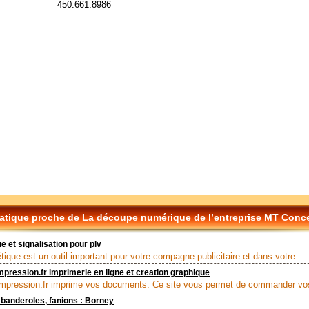
450.661.8986
tique proche de La découpe numérique de l’entreprise MT Conc
e et signalisation pour plv
tique est un outil important pour votre compagne publicitaire et dans votre...
mpression.fr imprimerie en ligne et creation graphique
impression.fr imprime vos documents. Ce site vous permet de commander vos
banderoles, fanions : Borney