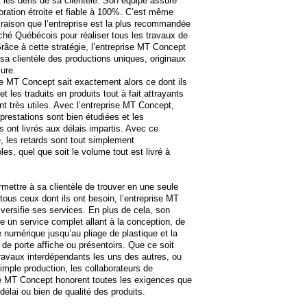
t les défis de sa clientèle. Son équipe assure
oration étroite et fiable à 100%. C’est même
 raison que l’entreprise est la plus recommandée
ché Québécois pour réaliser tous les travaux de
râce à cette stratégie, l’entreprise MT Concept
sa clientèle des productions uniques, originaux
ure.
se MT Concept sait exactement alors ce dont ils
t les traduits en produits tout à fait attrayants
ont très utiles. Avec l’entreprise MT Concept,
 prestations sont bien étudiées et les
s ont livrés aux délais impartis. Avec ce
e, les retards sont tout simplement
les, quel que soit le volume tout est livré à
rmettre à sa clientèle de trouver en une seule
 tous ceux dont ils ont besoin, l’entreprise MT
versifie ses services. En plus de cela, son
re un service complet allant à la conception, de
 numérique jusqu’au pliage de plastique et la
n de porte affiche ou présentoirs. Que ce soit
ravaux interdépendants les uns des autres, ou
imple production, les collaborateurs de
se MT Concept honorent toutes les exigences que
 délai ou bien de qualité des produits.