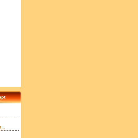
ept
...