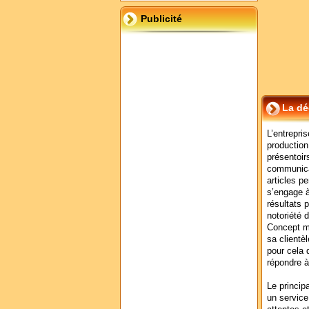
Publicité
La dé
L’entrepri
production
présentoir
communica
articles p
s’engage à
résultats 
notoriété 
Concept me
sa clientè
pour cela 
répondre à
Le principa
un service