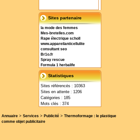
Sites partenaire
la mode des femmes
Mes-bretelles.com
Rape électrique scholl
www.appareilanticellulite
consultant seo
Br1o.fr
Spray rescue
Formula 1 herbalife
Statistiques
Sites référencés : 10363
Sites en attente : 1206
Catégories : 185
Mots clés : 374
>
>
>
Annuaire
Services
Publicité
Thermoformage : le plastique
comme objet publicitaire