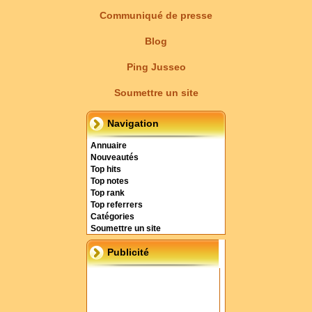
Communiqué de presse
Blog
Ping Jusseo
Soumettre un site
Navigation
Annuaire
Nouveautés
Top hits
Top notes
Top rank
Top referrers
Catégories
Soumettre un site
Publicité