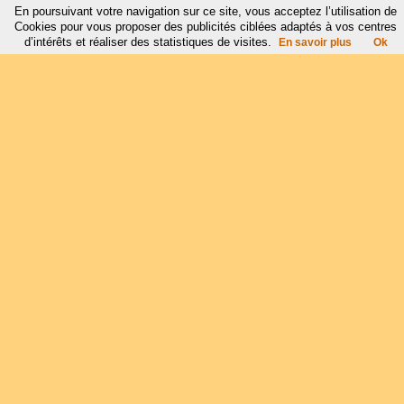
En poursuivant votre navigation sur ce site, vous acceptez l’utilisation de
Cookies pour vous proposer des publicités ciblées adaptés à vos centres
d’intérêts et réaliser des statistiques de visites.
En savoir plus
Ok