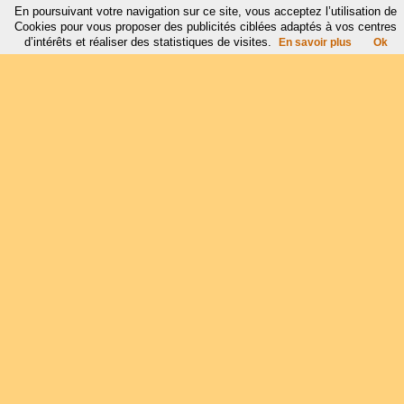
En poursuivant votre navigation sur ce site, vous acceptez l’utilisation de
Cookies pour vous proposer des publicités ciblées adaptés à vos centres
d’intérêts et réaliser des statistiques de visites.
En savoir plus
Ok