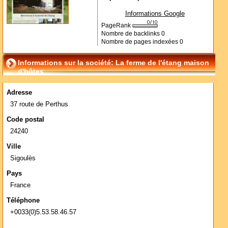
Informations Google
PageRank
Nombre de backlinks
0
Nombre de pages indexées
0
Informations sur la société: La ferme de l'étang maison
d'hôtes
Adresse
37 route de Perthus
Code postal
24240
Ville
Sigoulès
Pays
France
Téléphone
+0033(0)5.53.58.46.57