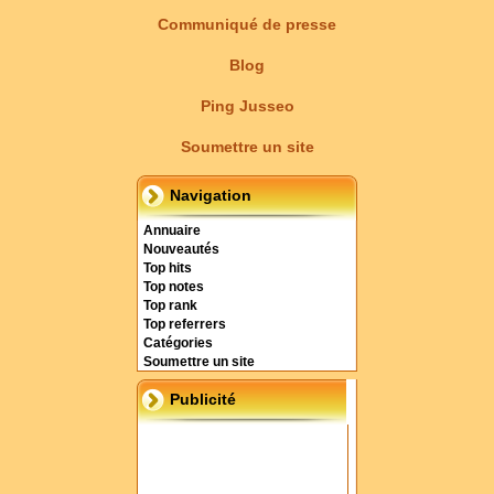
Communiqué de presse
Blog
Ping Jusseo
Soumettre un site
Navigation
Annuaire
Nouveautés
Top hits
Top notes
Top rank
Top referrers
Catégories
Soumettre un site
Publicité