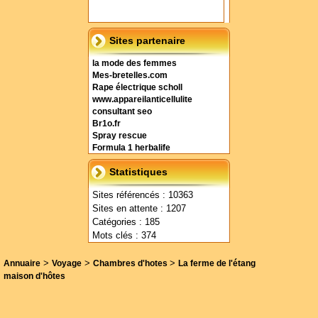
Sites partenaire
la mode des femmes
Mes-bretelles.com
Rape électrique scholl
www.appareilanticellulite
consultant seo
Br1o.fr
Spray rescue
Formula 1 herbalife
Statistiques
Sites référencés : 10363
Sites en attente : 1207
Catégories : 185
Mots clés : 374
>
>
>
Annuaire
Voyage
Chambres d'hotes
La ferme de l'étang
maison d'hôtes