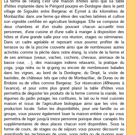
La ferme de l'étang c'est une maison d'hôtes ainsi que sa table
d'hôtes implantée dans le Périgord pourpre en Dordogne dans le petit
village de Sigoulès entre Bergerac et Eymet à dix kilomètres de
Monbazillac dans une ferme qui élève des vaches laitières et cultive
son vignoble certifiée en agriculture biologique. Elle se compose de
deux chambres et d'un studio pouvant chacun accueillir trois
personnes, d'une cuisine et d'une salle à manger à disposition des
hôtes et d'une grande salle pour vos réunion, stages ou séminaires.
Dans un cadre agréable et reposant vous pourrez profiter de la
terrasse ou de la piscine couverte ainsi que de nombreuses autres
activités comme la pêche dans notre étang, la visite de la ferme et
de ses animaux (veaux, vaches, cochons, chevaux, animaux de la
basse cour, ...), des massages indiens relaxants, la pratique du
yoga, yoga nidra ou le qi-gong ou encore de nombreuses balades
dans les vignes, au bord de la Dordogne, du Dropt, la visite de
bastides, de châteaux tels que celui de Monbazillac, de Duras ou de
Bridoire ou de villes comme Bergerac. Sur réservation (48heures à
l'avance), et pour votre plus grand plaisir la table d'hôtes vous
permettra de déguster les produits de la ferme comme la viande, les
légumes du jardin potager, les confitures, le lait ou le miel cuisinés
maison et issus de l'agriculture biologique ainsi que les vins de
production locale. Selon les disponibilités, pour une famille ou un
groupe, vous pouvez également louer la maison entière ce qui vous
permettra de loger jusqu'à treize personne puisque deux canapés lits
supplémentaires de deux places chacun sont disponibles. Sous la
forme de cours, de stages ou de séjours vous pouvez découvrir ou
approfondir les techniques de yoga, yoga nidra ou de qi-gong avec