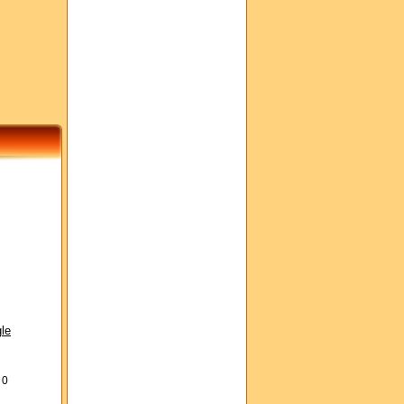
le
s
0