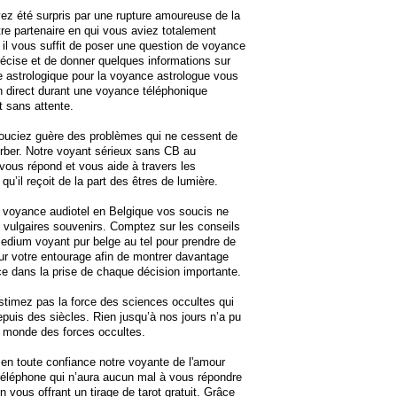
ez été surpris par une rupture amoureuse de la
tre partenaire en qui vous aviez totalement
 il vous suffit de poser une question de voyance
précise et de donner quelques informations sur
e astrologique pour la voyance astrologue vous
 direct durant une voyance téléphonique
t sans attente.
ouciez guère des problèmes qui ne cessent de
rber. Notre voyant sérieux sans CB au
vous répond et vous aide à travers les
u’il reçoit de la part des êtres de lumière.
 voyance audiotel en Belgique vos soucis ne
 vulgaires souvenirs. Comptez sur les conseils
edium voyant pur belge au tel pour prendre de
ur votre entourage afin de montrer davantage
e dans la prise de chaque décision importante.
timez pas la force des sciences occultes qui
epuis des siècles. Rien jusqu’à nos jours n’a pu
e monde des forces occultes.
en toute confiance notre voyante de l'amour
téléphone qui n’aura aucun mal à vous répondre
n vous offrant un tirage de tarot gratuit. Grâce