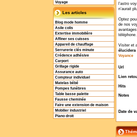
Voyage
l’astro vo
n’aurait p
Les articles
Optez pou
Blog mode homme
de nos voy
Asile colis
avantages
Extertise immobilière
téléphone.
Affiner ses cuisses
Appareil de chauffage
Visiter et 
Serrurerie clés minute
élucidera
Crédence adhésive
Voyance
Carport
Grillage rigide
Url
Assurance auto
Lien reto
Compteur individuel
Matelas bébé
Hits
Pompes funèbres
Table basse palette
Notes
Fausse cheminée
Faire une extension de maison
Mobilier industriel
Date de v
Piano droit
Théma