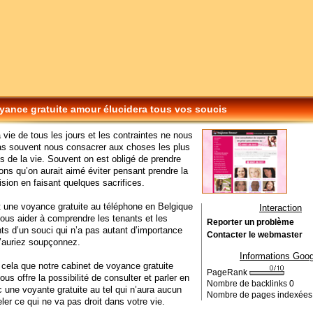
yance gratuite amour élucidera tous vos soucis
a vie de tous les jours et les contraintes ne nous
as souvent nous consacrer aux choses les plus
s de la vie. Souvent on est obligé de prendre
ons qu’on aurait aimé éviter pensant prendre la
sion en faisant quelques sacrifices.
 une voyance gratuite au téléphone en Belgique
Interaction
vous aider à comprendre les tenants et les
Reporter un problème
ts d’un souci qui n’a pas autant d’importance
Contacter le webmaster
’auriez soupçonnez.
Informations Goog
 cela que notre cabinet de voyance gratuite
PageRank
us offre la possibilité de consulter et parler en
Nombre de backlinks
0
c une voyante gratuite au tel qui n’aura aucun
Nombre de pages indexée
ler ce qui ne va pas droit dans votre vie.