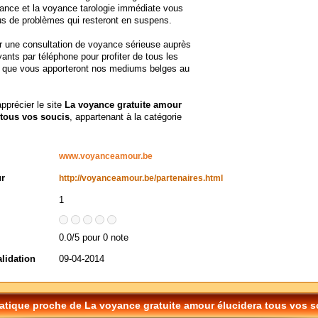
yance et la voyance tarologie immédiate vous
lus de problèmes qui resteront en suspens.
r une consultation de voyance sérieuse auprès
ants par téléphone pour profiter de tous les
 que vous apporteront nos mediums belges au
apprécier le site
La voyance gratuite amour
 tous vos soucis
, appartenant à la catégorie
www.voyanceamour.be
ur
http://voyanceamour.be/partenaires.html
1
0.0/5 pour 0 note
alidation
09-04-2014
tique proche de La voyance gratuite amour élucidera tous vos s