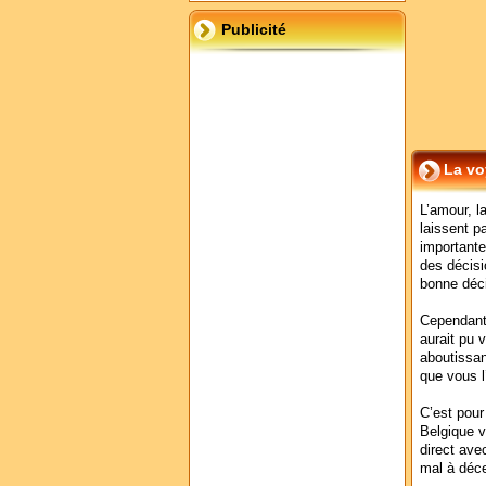
Publicité
La vo
L’amour, l
laissent p
importante
des décisi
bonne déci
Cependant
aurait pu 
aboutissan
que vous l
C’est pour
Belgique vo
direct ave
mal à déce