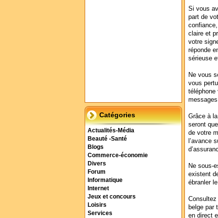
Si vous av
part de vo
confiance,
claire et 
votre sign
réponde en
sérieuse e
Ne vous s
vous pertu
téléphone 
messages q
Catégories
Grâce à la
seront que
Actualités-Média
de votre m
Beauté -Santé
l’avance s
Blogs
d’assuranc
Commerce-économie
Divers
Ne sous-es
Forum
existent d
Informatique
ébranler l
Internet
Jeux et concours
Consultez 
Loisirs
belge par 
Services
en direct e