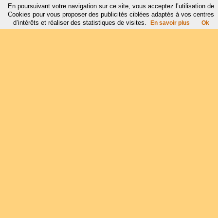
En poursuivant votre navigation sur ce site, vous acceptez l’utilisation de
Cookies pour vous proposer des publicités ciblées adaptés à vos centres
d’intérêts et réaliser des statistiques de visites.
En savoir plus
Ok