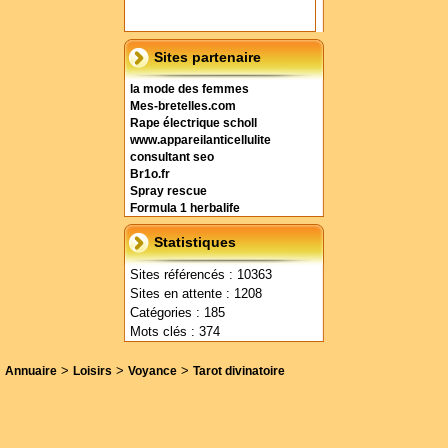
Sites partenaire
la mode des femmes
Mes-bretelles.com
Rape électrique scholl
www.appareilanticellulite
consultant seo
Br1o.fr
Spray rescue
Formula 1 herbalife
Statistiques
Sites référencés : 10363
Sites en attente : 1208
Catégories : 185
Mots clés : 374
>
>
>
Annuaire
Loisirs
Voyance
Tarot divinatoire