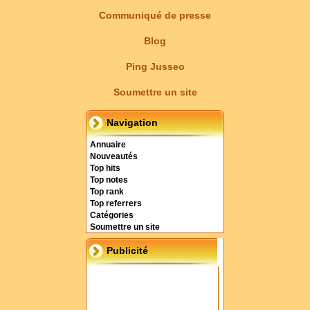
Communiqué de presse
Blog
Ping Jusseo
Soumettre un site
Navigation
Annuaire
Nouveautés
Top hits
Top notes
Top rank
Top referrers
Catégories
Soumettre un site
Publicité